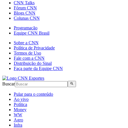
CNN Talks
Fórum CNN
Blogs CNN
Colunas CNN
Programação
Equipe CNN Brasil
Sobre a CNN
Política de Privacidade
Termos de Uso
Fale com a CNN
Distribuição do Sinal
Faça parte da Equipe CNN
Buscar
Pular para o conteúdo
Ao vivo
Política
Money
WW
Agro
Infra