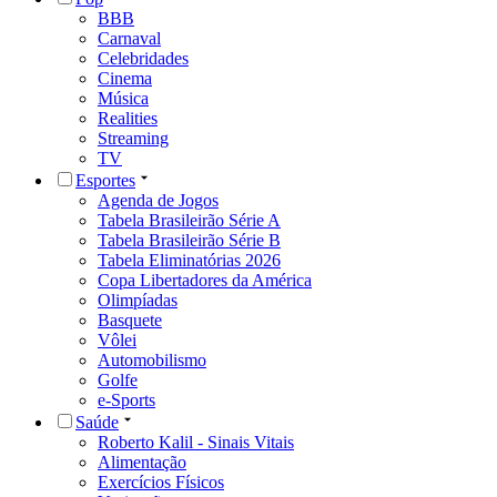
BBB
Carnaval
Celebridades
Cinema
Música
Realities
Streaming
TV
Esportes
Agenda de Jogos
Tabela Brasileirão Série A
Tabela Brasileirão Série B
Tabela Eliminatórias 2026
Copa Libertadores da América
Olimpíadas
Basquete
Vôlei
Automobilismo
Golfe
e-Sports
Saúde
Roberto Kalil - Sinais Vitais
Alimentação
Exercícios Físicos