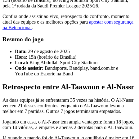
15h (horário de Brasília), no King Abdullah Sport City Stadium,
pela 1ª rodada da Saudi Premier League 2025/26.
Confira onde assistir ao vivo, retrospecto do confronto, momento
atual das equipes e as melhores opções para
apostar com segurança
na Betnacional
.
Resumo do jogo
Data:
29 de agosto de 2025
Hora:
15h (horário de Brasília)
Local:
King Abdullah Sport City Stadium
Onde assistir:
Bandsports, Bandplay, band.com.br e
YouTube do Esporte na Band
Retrospecto entre Al-Taawoun e Al-Nassr
As duas equipes já se enfrentaram 35 vezes na história. O Al-Nassr
venceu 21 desses confrontos, enquanto o Al-Taawoun levou a
melhor em 7 partidas. Outros 7 jogos terminaram empatados.
Jogando em casa, o Al-Nassr tem ampla vantagem: foram 18 jogos,
com 14 vitórias, 2 empates e apenas 2 derrotas para o Al-Taawoun.
Já quando o mando foi do Al-Taawoun, o equilíbrio é maior: em 16