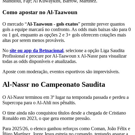
Mahdioui, Fajr; Al Kuwaykibi, Barrow, Martinez.
Como apostar no Al-Taawoun
O mercado “
Al-Taawoun - gols exatos
” permite prever quantos
gols a equipe marcará no confronto. As odds mais baixas são para 0
ou 1 gol, enquanto as opções 2 e 3+ gols oferecem cotações mais
altas por serem menos prováveis.
No
site ou app da Betnacional
, selecione a opção Liga Saudita
Profissional e procure por Al-Taawoun x Al-Nassr para visualizar
todas as odds disponíveis e atualizadas.
Aposte com moderação, eventos esportivos são imprevisíveis.
Al-Nassr no Campeonato Saudita
O Al-Nassr terminou em 3º lugar na temporada passada e perdeu a
Supercopa para o Al-Ahli nos pênaltis.
O time ainda não conquistou títulos desde a chegada de Cristiano
Ronaldo em 2023, o que gera enorme pressão.
Para 2025/26, o elenco ganhou reforços como Coman, João Félix e
Íñigo Martínez. Jorge Jesus estreia no comando, tentando apagar a