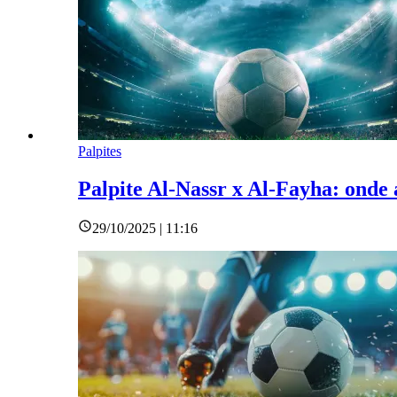
Palpites
Palpite Al-Nassr x Al-Fayha: onde 
29/10/2025 | 11:16