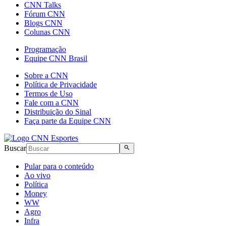
CNN Talks
Fórum CNN
Blogs CNN
Colunas CNN
Programação
Equipe CNN Brasil
Sobre a CNN
Política de Privacidade
Termos de Uso
Fale com a CNN
Distribuição do Sinal
Faça parte da Equipe CNN
Buscar
Pular para o conteúdo
Ao vivo
Política
Money
WW
Agro
Infra