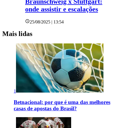
Braunschweig x Stuttgart:
onde assistir e escalações
25/08/2025 | 13:54
Mais lidas
1
Betnacional: por que é uma das melhores
casas de apostas do Brasil?