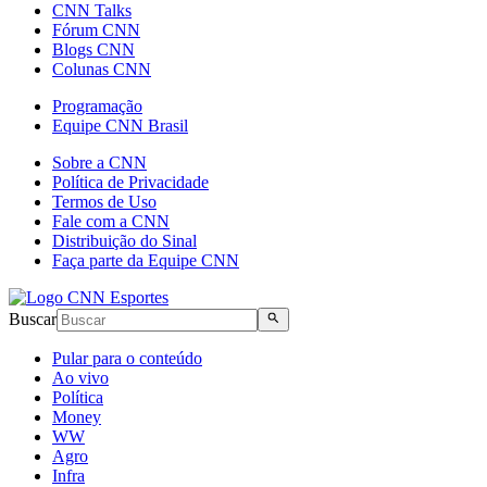
CNN Talks
Fórum CNN
Blogs CNN
Colunas CNN
Programação
Equipe CNN Brasil
Sobre a CNN
Política de Privacidade
Termos de Uso
Fale com a CNN
Distribuição do Sinal
Faça parte da Equipe CNN
Buscar
Pular para o conteúdo
Ao vivo
Política
Money
WW
Agro
Infra