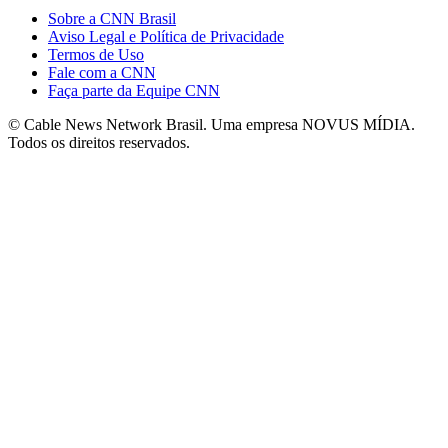
Sobre a CNN Brasil
Aviso Legal e Política de Privacidade
Termos de Uso
Fale com a CNN
Faça parte da Equipe CNN
© Cable News Network Brasil. Uma empresa NOVUS MÍDIA.
Todos os direitos reservados.