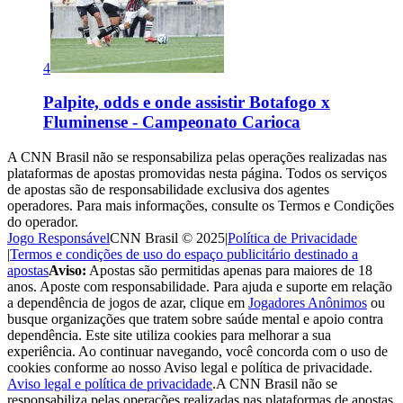
4
Palpite, odds e onde assistir Botafogo x
Fluminense - Campeonato Carioca
A CNN Brasil não se responsabiliza pelas operações realizadas nas
plataformas de apostas promovidas nesta página. Todos os serviços
de apostas são de responsabilidade exclusiva dos agentes
operadores. Para mais informações, consulte os Termos e Condições
do operador.
Jogo Responsável
CNN Brasil © 2025
|
Política de Privacidade
|
Termos e condições de uso do espaço publicitário destinado a
apostas
Aviso:
Apostas são permitidas apenas para maiores de 18
anos. Aposte com responsabilidade. Para ajuda e suporte em relação
a dependência de jogos de azar, clique em
Jogadores Anônimos
ou
busque organizações que tratem sobre saúde mental e apoio contra
dependência. Este site utiliza cookies para melhorar a sua
experiência. Ao continuar navegando, você concorda com o uso de
cookies conforme ao nosso Aviso legal e política de privacidade.
Aviso legal e política de privacidade
.
A CNN Brasil não se
responsabiliza pelas operações realizadas nas plataformas de apostas