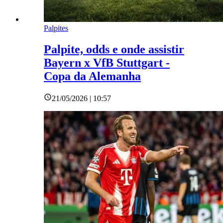
Palpites
Palpite, odds e onde assistir
Bayern x VfB Stuttgart -
Copa da Alemanha
21/05/2026 | 10:57