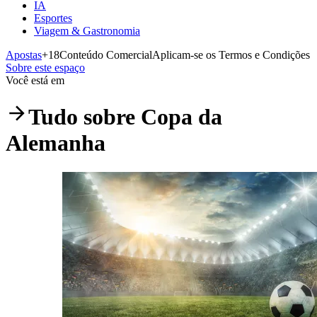
IA
Esportes
Viagem & Gastronomia
Apostas
+18
Conteúdo Comercial
Aplicam-se os Termos e Condições
Sobre este espaço
Você está em
Tudo sobre
Copa da
Alemanha