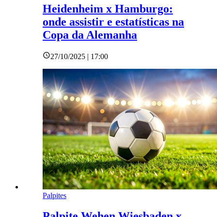
Heidenheim x Hamburgo:
onde assistir e estatísticas na
Copa da Alemanha
27/10/2025 | 17:00
Palpites
Palpite Wehen Wiesbaden x