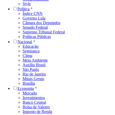
Style
Política
Índice CNN
Governo Lula
Câmara dos Deputados
Senado Federal
Supremo Tribunal Federal
Políticas Públicas
Nacional
Educação
Segurança
Clima
Meio Ambiente
Auxílio Brasil
São Paulo
Rio de Janeiro
Minas Gerais
Brasília
Economia
Mercado
Investimentos
Banco Central
Bolsa de Valores
Imposto de Renda