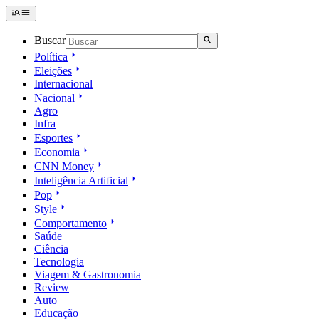
Buscar
Política
Eleições
Internacional
Nacional
Agro
Infra
Esportes
Economia
CNN Money
Inteligência Artificial
Pop
Style
Comportamento
Saúde
Ciência
Tecnologia
Viagem & Gastronomia
Review
Auto
Educação