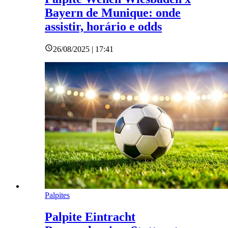
Bayern de Munique: onde
assistir, horário e odds
26/08/2025 | 17:41
Palpites
Palpite Eintracht