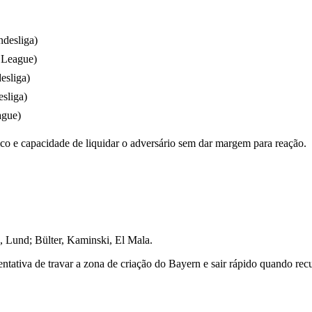
desliga)
 League)
esliga)
sliga)
ague)
sico e capacidade de liquidar o adversário sem dar margem para reação.
 Lund; Bülter, Kaminski, El Mala.
entativa de travar a zona de criação do Bayern e sair rápido quando recu