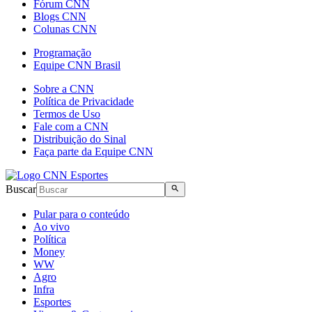
Fórum CNN
Blogs CNN
Colunas CNN
Programação
Equipe CNN Brasil
Sobre a CNN
Política de Privacidade
Termos de Uso
Fale com a CNN
Distribuição do Sinal
Faça parte da Equipe CNN
Buscar
Pular para o conteúdo
Ao vivo
Política
Money
WW
Agro
Infra
Esportes