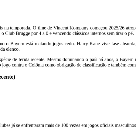
ais na temporada. O time de Vincent Kompany começou 2025/26 atropel
 Club Brugge por 4 a 0 e vencendo clássicos internos sem tirar o pé.
o o Bayern está matando jogos cedo. Harry Kane vive fase absurda,
da elenco.
pécie de ferida recente. Mesmo dominando o país há anos, o Bayern nã
 jogo contra o Colônia como obrigação de classificação e também como 
cente)
ubes já se enfrentaram mais de 100 vezes em jogos oficiais masculinos