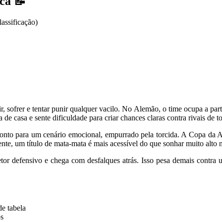
ca 📝
assificação)
r, sofrer e tentar punir qualquer vacilo. No Alemão, o time ocupa a par
e casa e sente dificuldade para criar chances claras contra rivais de t
onfronto para um cenário emocional, empurrado pela torcida. A Copa da 
mente, um título de mata-mata é mais acessível do que sonhar muito alto 
tor defensivo e chega com desfalques atrás. Isso pesa demais contra 
e tabela
os