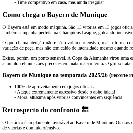
• Time competitivo em casa, mas ainda irregular
Como chega o Bayern de Munique
O Bayern está em modo máquina. São 13 vitórias em 13 jogos ofici
também campanha perfeita na Champions League, goleando inclusive o
O que chama atenção não é só o volume ofensivo, mas a forma com
variação de peça, mas não tem caído de intensidade mesmo quando ro
Existe, porém, um ponto sensível. A Copa da Alemanha virou uma es
acumulou eliminações precoces em mata-mata interno. O grupo trata o
Bayern de Munique na temporada 2025/26 (recorte re
100% de aproveitamento em jogos oficiais
• Ataque extremamente agressivo desde o apito inicial
• Moral altíssima após vitórias convincentes em sequência
Retrospecto do confronto 🔙
O histórico é amplamente favorável ao Bayern de Munique. Os dois cl
de vitórias e domínio ofensivo.