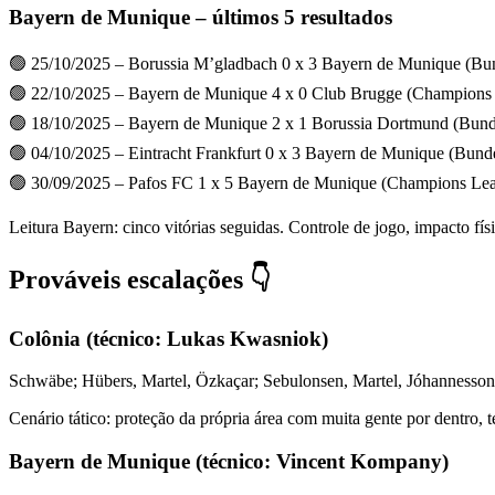
Bayern de Munique – últimos 5 resultados
🟢 25/10/2025 – Borussia M’gladbach 0 x 3 Bayern de Munique (Bun
🟢 22/10/2025 – Bayern de Munique 4 x 0 Club Brugge (Champions
🟢 18/10/2025 – Bayern de Munique 2 x 1 Borussia Dortmund (Bund
🟢 04/10/2025 – Eintracht Frankfurt 0 x 3 Bayern de Munique (Bunde
🟢 30/09/2025 – Pafos FC 1 x 5 Bayern de Munique (Champions Le
Leitura Bayern: cinco vitórias seguidas. Controle de jogo, impacto fí
Prováveis escalações 👇
Colônia (técnico: Lukas Kwasniok)
Schwäbe; Hübers, Martel, Özkaçar; Sebulonsen, Martel, Jóhannesson,
Cenário tático: proteção da própria área com muita gente por dentro, t
Bayern de Munique (técnico: Vincent Kompany)