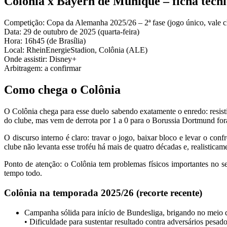
Colônia x Bayern de Munique – ficha técni
Competição: Copa da Alemanha 2025/26 – 2ª fase (jogo único, vale cl
Data: 29 de outubro de 2025 (quarta-feira)
Hora: 16h45 (de Brasília)
Local: RheinEnergieStadion, Colônia (ALE)
Onde assistir: Disney+
Arbitragem: a confirmar
Como chega o Colônia
O Colônia chega para esse duelo sabendo exatamente o enredo: resisti
do clube, mas vem de derrota por 1 a 0 para o Borussia Dortmund fora d
O discurso interno é claro: travar o jogo, baixar bloco e levar o c
clube não levanta esse troféu há mais de quatro décadas e, realistica
Ponto de atenção: o Colônia tem problemas físicos importantes no se
tempo todo.
Colônia na temporada 2025/26 (recorte recente)
Campanha sólida para início de Bundesliga, brigando no meio d
• Dificuldade para sustentar resultado contra adversários pesad