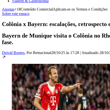
Viagem & Gastronomia
Apostas
+18
Conteúdo Comercial
Aplicam-se os Termos e Condições
Sobre este espaço
Colônia x Bayern: escalações, retrospecto 
Bayern de Munique visita o Colônia no Rh
fase.
Deivid Borges
, Por Betnacional
28/10/25 às 17:28
|
Atualizado
28/10/