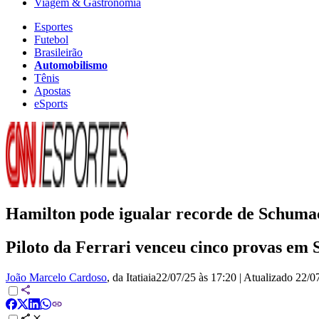
Viagem & Gastronomia
Esportes
Futebol
Brasileirão
Automobilismo
Tênis
Apostas
eSports
Hamilton pode igualar recorde de Schuma
Piloto da Ferrari venceu cinco provas e
João Marcelo Cardoso
, da Itatiaia
22/07/25 às 17:20
|
Atualizado
22/0