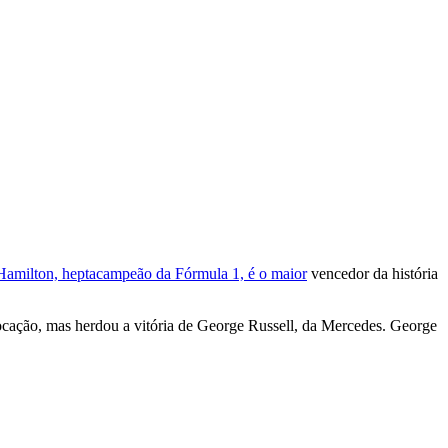
Hamilton, heptacampeão da Fórmula 1, é o maior
vencedor da história
ocação, mas herdou a vitória de George Russell, da Mercedes. George