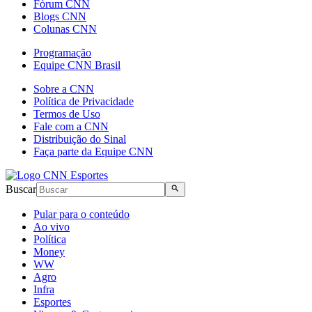
Fórum CNN
Blogs CNN
Colunas CNN
Programação
Equipe CNN Brasil
Sobre a CNN
Política de Privacidade
Termos de Uso
Fale com a CNN
Distribuição do Sinal
Faça parte da Equipe CNN
Buscar
Pular para o conteúdo
Ao vivo
Política
Money
WW
Agro
Infra
Esportes