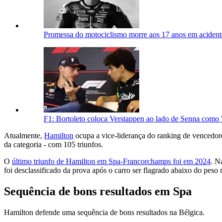
Promessa do motociclismo morre aos 17 anos em acidente
F1: Bortoleto coloca Verstappen ao lado de Senna como 
Atualmente,
Hamilton
ocupa a vice-liderança do ranking de vencedore
da categoria - com 105 triunfos.
O
último triunfo de Hamilton em Spa-Francorchamps foi em 2024
. N
foi desclassificado da prova após o carro ser flagrado abaixo do pes
Sequência de bons resultados em Spa
Hamilton defende uma sequência de bons resultados na Bélgica.