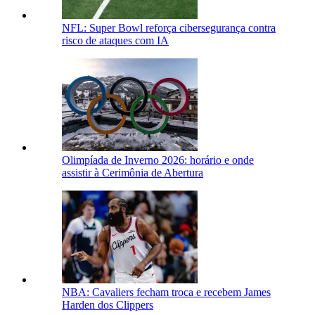
NFL: Super Bowl reforça cibersegurança contra
risco de ataques com IA
Olimpíada de Inverno 2026: horário e onde
assistir à Cerimônia de Abertura
NBA: Cavaliers fecham troca e recebem James
Harden dos Clippers