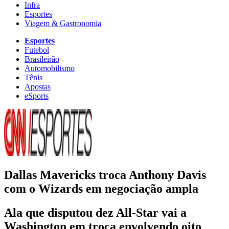
Infra
Esportes
Viagem & Gastronomia
Esportes
Futebol
Brasileirão
Automobilismo
Tênis
Apostas
eSports
Dallas Mavericks troca Anthony Davis
com o Wizards em negociação ampla
Ala que disputou dez All-Star vai a
Washington em troca envolvendo oito