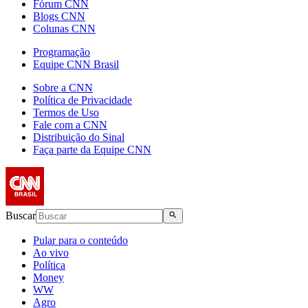
Fórum CNN
Blogs CNN
Colunas CNN
Programação
Equipe CNN Brasil
Sobre a CNN
Política de Privacidade
Termos de Uso
Fale com a CNN
Distribuição do Sinal
Faça parte da Equipe CNN
Buscar
Pular para o conteúdo
Ao vivo
Política
Money
WW
Agro