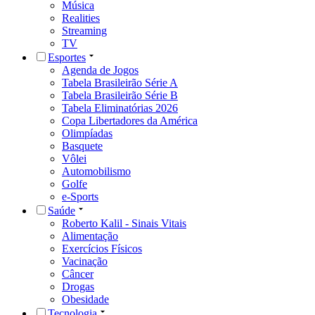
Música
Realities
Streaming
TV
Esportes
Agenda de Jogos
Tabela Brasileirão Série A
Tabela Brasileirão Série B
Tabela Eliminatórias 2026
Copa Libertadores da América
Olimpíadas
Basquete
Vôlei
Automobilismo
Golfe
e-Sports
Saúde
Roberto Kalil - Sinais Vitais
Alimentação
Exercícios Físicos
Vacinação
Câncer
Drogas
Obesidade
Tecnologia