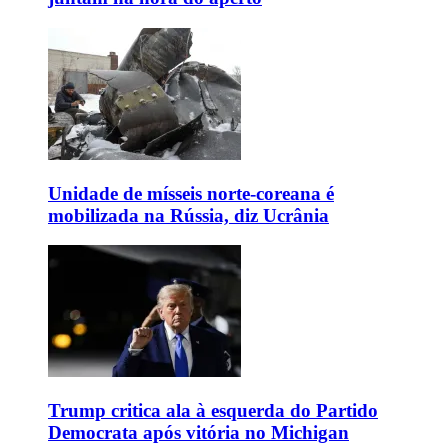
Unidade de mísseis norte-coreana é
mobilizada na Rússia, diz Ucrânia
Trump critica ala à esquerda do Partido
Democrata após vitória no Michigan