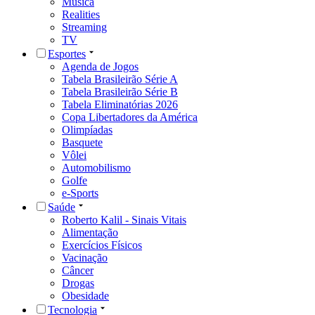
Música
Realities
Streaming
TV
Esportes
Agenda de Jogos
Tabela Brasileirão Série A
Tabela Brasileirão Série B
Tabela Eliminatórias 2026
Copa Libertadores da América
Olimpíadas
Basquete
Vôlei
Automobilismo
Golfe
e-Sports
Saúde
Roberto Kalil - Sinais Vitais
Alimentação
Exercícios Físicos
Vacinação
Câncer
Drogas
Obesidade
Tecnologia