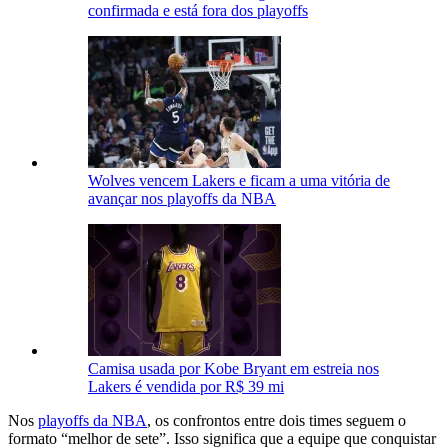
confirmada e está fora dos playoffs
Wolves vencem Lakers e ficam a uma vitória de
avançar nos playoffs da NBA
Camisa usada por Kobe Bryant em estreia nos
Lakers é vendida por R$ 39 mi
Nos
playoffs da NBA
, os confrontos entre dois times seguem o
formato “melhor de sete”. Isso significa que a equipe que conquistar