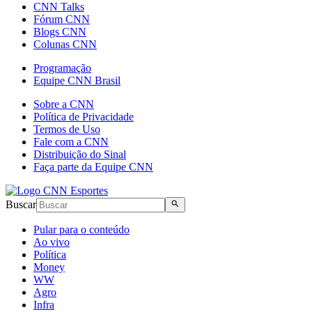
CNN Talks
Fórum CNN
Blogs CNN
Colunas CNN
Programação
Equipe CNN Brasil
Sobre a CNN
Política de Privacidade
Termos de Uso
Fale com a CNN
Distribuição do Sinal
Faça parte da Equipe CNN
Buscar
Pular para o conteúdo
Ao vivo
Política
Money
WW
Agro
Infra