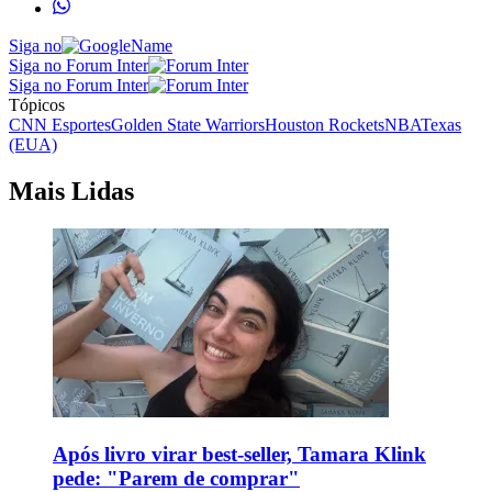
Siga no
Siga no Forum Inter
Siga no Forum Inter
Tópicos
CNN Esportes
Golden State Warriors
Houston Rockets
NBA
Texas
(EUA)
Mais Lidas
Após livro virar best-seller, Tamara Klink
pede: "Parem de comprar"