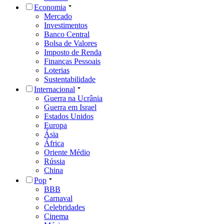
Economia
Mercado
Investimentos
Banco Central
Bolsa de Valores
Imposto de Renda
Finanças Pessoais
Loterias
Sustentabilidade
Internacional
Guerra na Ucrânia
Guerra em Israel
Estados Unidos
Europa
Ásia
África
Oriente Médio
Rússia
China
Pop
BBB
Carnaval
Celebridades
Cinema