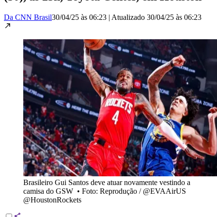
Da CNN Brasil
30/04/25 às 06:23
|
Atualizado
30/04/25 às 06:23
Brasileiro Gui Santos deve atuar novamente vestindo a
camisa do GSW
•
Foto: Reprodução / @EVAAirUS
@HoustonRockets