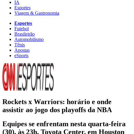
IA
Esportes
Viagem & Gastronomia
Esportes
Futebol
Brasileirão
Automobilismo
Tênis
Apostas
eSports
Rockets x Warriors: horário e onde
assistir ao jogo dos playoffs da NBA
Equipes se enfrentam nesta quarta-feira
(30), às 23h, Toyota Center, em Houston