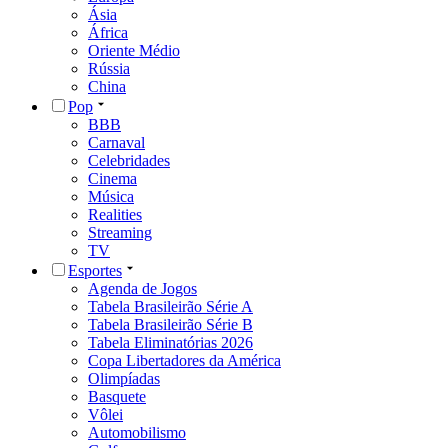
Ásia
África
Oriente Médio
Rússia
China
Pop
BBB
Carnaval
Celebridades
Cinema
Música
Realities
Streaming
TV
Esportes
Agenda de Jogos
Tabela Brasileirão Série A
Tabela Brasileirão Série B
Tabela Eliminatórias 2026
Copa Libertadores da América
Olimpíadas
Basquete
Vôlei
Automobilismo