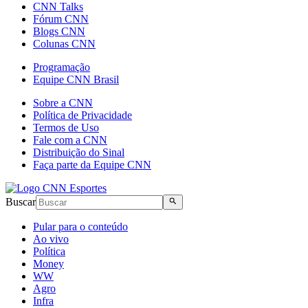
CNN Talks
Fórum CNN
Blogs CNN
Colunas CNN
Programação
Equipe CNN Brasil
Sobre a CNN
Política de Privacidade
Termos de Uso
Fale com a CNN
Distribuição do Sinal
Faça parte da Equipe CNN
Buscar
Pular para o conteúdo
Ao vivo
Política
Money
WW
Agro
Infra