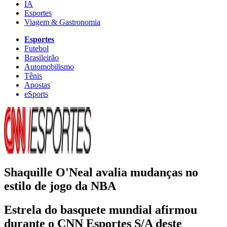
IA
Esportes
Viagem & Gastronomia
Esportes
Futebol
Brasileirão
Automobilismo
Tênis
Apostas
eSports
Shaquille O'Neal avalia mudanças no
estilo de jogo da NBA
Estrela do basquete mundial afirmou
durante o CNN Esportes S/A deste