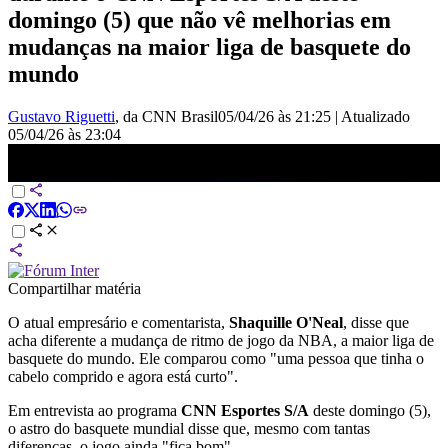
domingo (5) que não vê melhorias em
mudanças na maior liga de basquete do
mundo
Gustavo Riguetti
, da CNN Brasil
05/04/26 às 21:25
|
Atualizado
05/04/26 às 23:04
Shaquille O&#039;Neal avalia mudanças no estilo de jogo da NBA
| ESPORTES S/A
Compartilhar matéria
O atual empresário e comentarista,
Shaquille O'Neal
, disse que
acha diferente a mudança de ritmo de jogo da NBA, a maior liga de
basquete do mundo. Ele comparou como "uma pessoa que tinha o
cabelo comprido e agora está curto".
Em entrevista ao programa
CNN Esportes S/A
deste domingo (5),
o astro do basquete mundial disse que, mesmo com tantas
diferenças, o jogo ainda "fica bom".