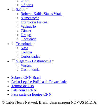
Golfe
e-Sports
Saúde
Roberto Kalil - Sinais Vitais
Alimentação
Exercícios Físicos
Vacinação
Câncer
Drogas
Obesidade
Tecnologia
Nasa
Ciência
Curiosidades
Viagem & Gastronomia
Viagem
Gastronomia
Sobre a CNN Brasil
Aviso Legal e Política de Privacidade
Termos de Uso
Fale com a CNN
Faça parte da Equipe CNN
© Cable News Network Brasil. Uma empresa NOVUS MÍDIA.