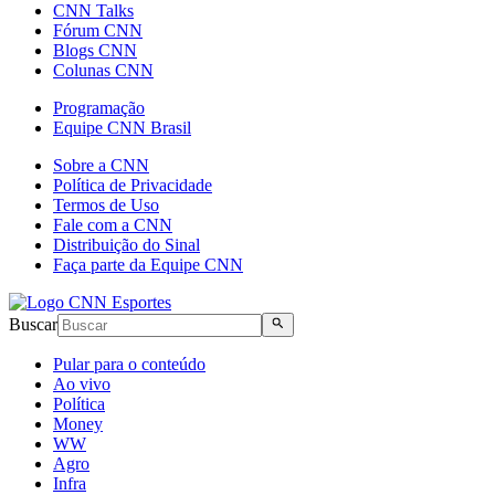
CNN Talks
Fórum CNN
Blogs CNN
Colunas CNN
Programação
Equipe CNN Brasil
Sobre a CNN
Política de Privacidade
Termos de Uso
Fale com a CNN
Distribuição do Sinal
Faça parte da Equipe CNN
Buscar
Pular para o conteúdo
Ao vivo
Política
Money
WW
Agro
Infra