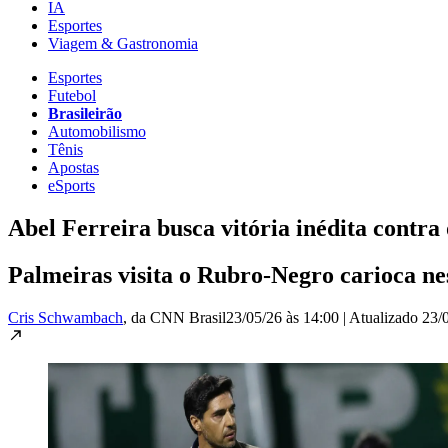
IA
Esportes
Viagem & Gastronomia
Esportes
Futebol
Brasileirão
Automobilismo
Tênis
Apostas
eSports
Abel Ferreira busca vitória inédita contra
Palmeiras visita o Rubro-Negro carioca nes
Cris Schwambach
, da CNN Brasil
23/05/26 às 14:00
|
Atualizado
23/