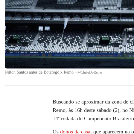
Nilton Santos antes de Botafogo x Remo
•
@ClubeDoRemo
Buscando se aproximar da zona de cla
Remo, às 16h deste sábado (2), no Ni
14ª rodada do Campeonato Brasileiro
Os
donos da casa
, que aparecem na 