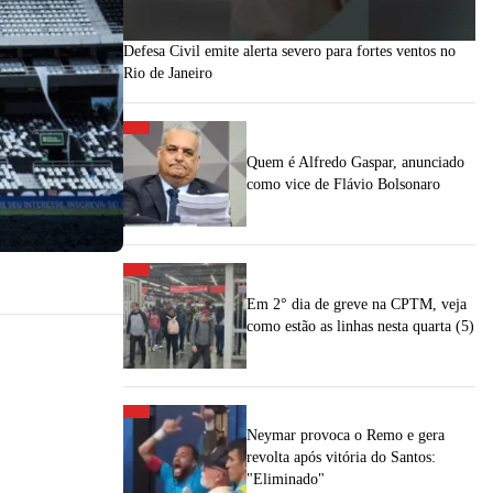
Defesa Civil emite alerta severo para fortes ventos no
Rio de Janeiro
Quem é Alfredo Gaspar, anunciado
como vice de Flávio Bolsonaro
Em 2° dia de greve na CPTM, veja
como estão as linhas nesta quarta (5)
Neymar provoca o Remo e gera
revolta após vitória do Santos:
"Eliminado"