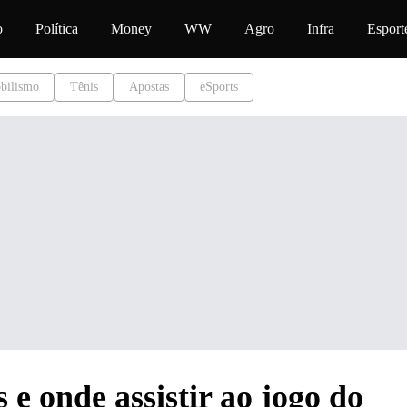
onteúdo
o
Política
Money
WW
Agro
Infra
Esport
bilismo
Tênis
Apostas
eSports
e onde assistir ao jogo do