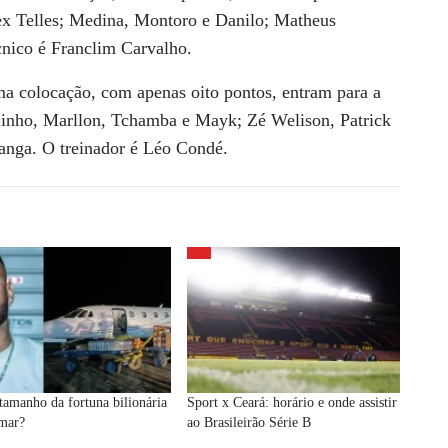
lex Telles; Medina, Montoro e Danilo; Matheus
cnico é Franclim Carvalho.
ima colocação, com apenas oito pontos, entram para a
linho, Marllon, Tchamba e Mayk; Zé Welison, Patrick
Manga. O treinador é Léo Condé.
tamanho da fortuna bilionária
Sport x Ceará: horário e onde assistir
mar?
ao Brasileirão Série B