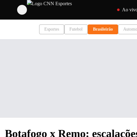
Pular para o c
Ao viv
Esportes
Futebol
Brasileirão
Automo
Botafogo x Remo: escalações 