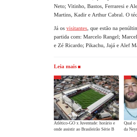
Neto; Vitinho, Bastos, Ferraresi e A
Martins, Kadir e Arthur Cabral. O té
Já os
visitantes
, que estão na penúlt
partida com: Marcelo Rangel; Marce
e Zé Ricardo; Pikachu, Jajá e Alef 
Leia mais
Atlético-GO x Juventude: horário e
Qual o 
onde assistir ao Brasileirão Série B
da Ney