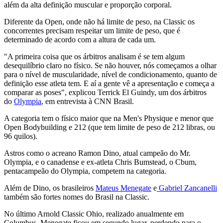
além da alta definição muscular e proporção corporal.
Diferente da Open, onde não há limite de peso, na Classic os
concorrentes precisam respeitar um limite de peso, que é
determinado de acordo com a altura de cada um.
"A primeira coisa que os árbitros analisam é se tem algum
desequilíbrio claro no físico. Se não houver, nós começamos a olhar
para o nível de muscularidade, nível de condicionamento, quanto de
definição esse atleta tem. E aí a gente vê a apresentação e começa a
comparar as poses", explicou Terrick El Guindy, um dos árbitros
do
Olympia
, em entrevista à CNN Brasil.
A categoria tem o físico maior que na Men's Physique e menor que
Open Bodybuilding e 212 (que tem limite de peso de 212 libras, ou
96 quilos).
Astros como o acreano Ramon Dino, atual campeão do Mr.
Olympia, e o canadense e ex-atleta Chris Bumstead, o Cbum,
pentacampeão do Olympia, competem na categoria.
Além de Dino, os brasileiros
Mateus Menegate
e
Gabriel Zancanelli
também são fortes nomes do Brasil na Classic.
No último Arnold Classic Ohio, realizado anualmente em
Columbus, Menegate ficou em segundo lugar, perdendo para o