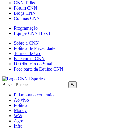
CNN Talks
Fórum CNN
Blogs CNN
Colunas CNN
Programação
Equipe CNN Brasil
Sobre a CNN
Política de Privacidade
Termos de Uso
Fale com a CNN
Distribuição do Sinal
Faça parte da Equipe CNN
Buscar
Pular para o conteúdo
Ao vivo
Política
Money
WW
Agro
Infra