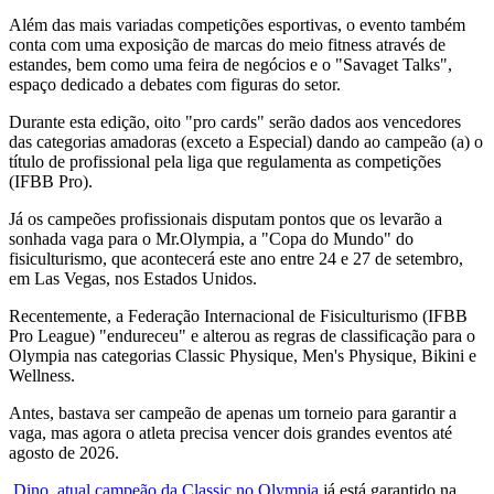
Além das mais variadas competições esportivas, o evento também
conta com uma exposição de marcas do meio fitness através de
estandes, bem como uma feira de negócios e o "Savaget Talks",
espaço dedicado a debates com figuras do setor.
Durante esta edição, oito "pro cards" serão dados aos vencedores
das categorias amadoras (exceto a Especial) dando ao campeão (a) o
título de profissional pela liga que regulamenta as competições
(IFBB Pro).
Já os campeões profissionais disputam pontos que os levarão a
sonhada vaga para o Mr.Olympia, a "Copa do Mundo" do
fisiculturismo, que acontecerá este ano entre 24 e 27 de setembro,
em Las Vegas, nos Estados Unidos.
Recentemente, a Federação Internacional de Fisiculturismo (IFBB
Pro League) "endureceu" e alterou as regras de classificação para o
Olympia nas categorias Classic Physique, Men's Physique, Bikini e
Wellness.
Antes, bastava ser campeão de apenas um torneio para garantir a
vaga, mas agora o atleta precisa vencer dois grandes eventos até
agosto de 2026.
Dino, atual campeão da Classic no Olympia
já está garantido na