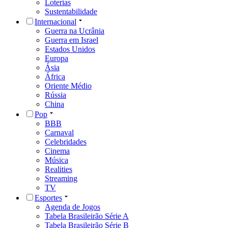
Loterias
Sustentabilidade
Internacional
Guerra na Ucrânia
Guerra em Israel
Estados Unidos
Europa
Ásia
África
Oriente Médio
Rússia
China
Pop
BBB
Carnaval
Celebridades
Cinema
Música
Realities
Streaming
TV
Esportes
Agenda de Jogos
Tabela Brasileirão Série A
Tabela Brasileirão Série B