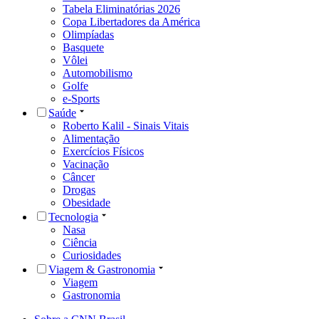
Tabela Eliminatórias 2026
Copa Libertadores da América
Olimpíadas
Basquete
Vôlei
Automobilismo
Golfe
e-Sports
Saúde
Roberto Kalil - Sinais Vitais
Alimentação
Exercícios Físicos
Vacinação
Câncer
Drogas
Obesidade
Tecnologia
Nasa
Ciência
Curiosidades
Viagem & Gastronomia
Viagem
Gastronomia