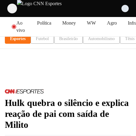
Pular para o conteúdo
Ao
Política
Money
WW
Agro
Infr
vivo
Esportes
Futebol
Brasileirão
Automobilismo
Tênis
Hulk quebra o silêncio e explica
reação de pai com saída de
Milito