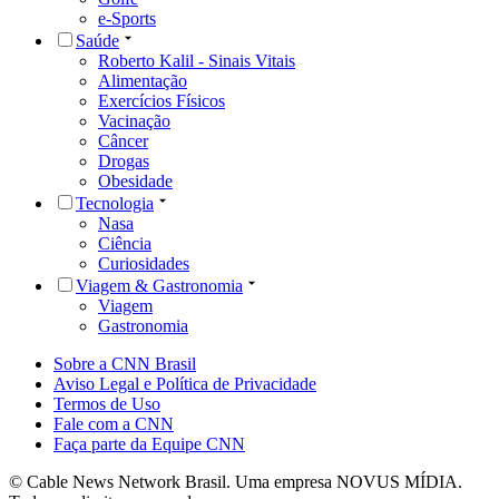
e-Sports
Saúde
Roberto Kalil - Sinais Vitais
Alimentação
Exercícios Físicos
Vacinação
Câncer
Drogas
Obesidade
Tecnologia
Nasa
Ciência
Curiosidades
Viagem & Gastronomia
Viagem
Gastronomia
Sobre a CNN Brasil
Aviso Legal e Política de Privacidade
Termos de Uso
Fale com a CNN
Faça parte da Equipe CNN
© Cable News Network Brasil. Uma empresa NOVUS MÍDIA.