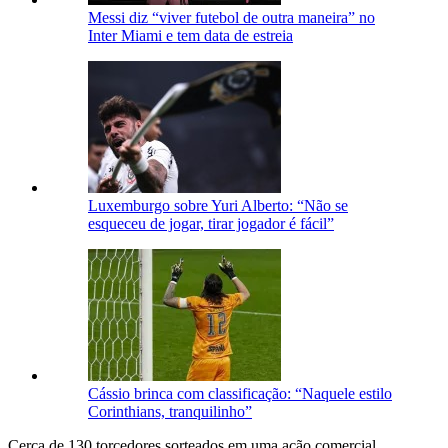
Messi diz “viver futebol de outra maneira” no
Inter Miami e tem data de estreia
Luxemburgo sobre Yuri Alberto: “Não se
esqueceu de jogar, tirar jogador é fácil”
Cássio brinca com classificação: “Naquele estilo
Corinthians, tranquilinho”
Cerca de 130 torcedores sorteados em uma ação comercial