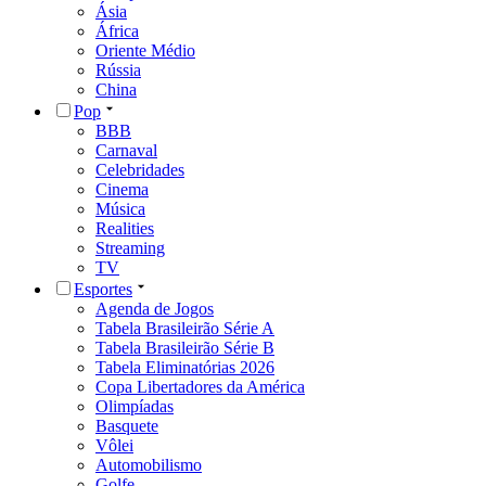
Ásia
África
Oriente Médio
Rússia
China
Pop
BBB
Carnaval
Celebridades
Cinema
Música
Realities
Streaming
TV
Esportes
Agenda de Jogos
Tabela Brasileirão Série A
Tabela Brasileirão Série B
Tabela Eliminatórias 2026
Copa Libertadores da América
Olimpíadas
Basquete
Vôlei
Automobilismo
Golfe