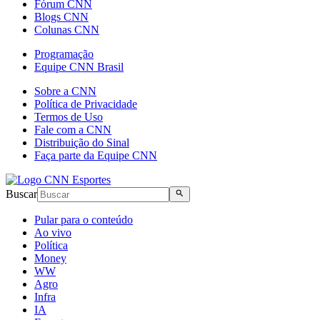
Fórum CNN
Blogs CNN
Colunas CNN
Programação
Equipe CNN Brasil
Sobre a CNN
Política de Privacidade
Termos de Uso
Fale com a CNN
Distribuição do Sinal
Faça parte da Equipe CNN
Buscar
Pular para o conteúdo
Ao vivo
Política
Money
WW
Agro
Infra
IA