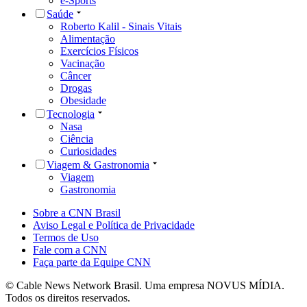
e-Sports
Saúde
Roberto Kalil - Sinais Vitais
Alimentação
Exercícios Físicos
Vacinação
Câncer
Drogas
Obesidade
Tecnologia
Nasa
Ciência
Curiosidades
Viagem & Gastronomia
Viagem
Gastronomia
Sobre a CNN Brasil
Aviso Legal e Política de Privacidade
Termos de Uso
Fale com a CNN
Faça parte da Equipe CNN
© Cable News Network Brasil. Uma empresa NOVUS MÍDIA.
Todos os direitos reservados.