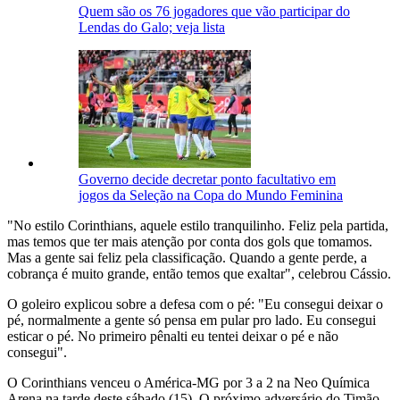
Quem são os 76 jogadores que vão participar do
Lendas do Galo; veja lista
Governo decide decretar ponto facultativo em
jogos da Seleção na Copa do Mundo Feminina
"No estilo Corinthians, aquele estilo tranquilinho. Feliz pela partida,
mas temos que ter mais atenção por conta dos gols que tomamos.
Mas a gente sai feliz pela classificação. Quando a gente perde, a
cobrança é muito grande, então temos que exaltar", celebrou Cássio.
O goleiro explicou sobre a defesa com o pé: "Eu consegui deixar o
pé, normalmente a gente só pensa em pular pro lado. Eu consegui
esticar o pé. No primeiro pênalti eu tentei deixar o pé e não
consegui".
O Corinthians venceu o América-MG por 3 a 2 na Neo Química
Arena na tarde deste sábado (15). O próximo adversário do Timão