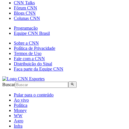
CNN Talks
Fórum CNN
Blogs CNN
Colunas CNN
Programação
Equipe CNN Brasil
Sobre a CNN
Política de Privacidade
Termos de Uso
Fale com a CNN
Distribuição do Sinal
Faça parte da Equipe CNN
Buscar
Pular para o conteúdo
Ao vivo
Política
Money
WW
Agro
Infra