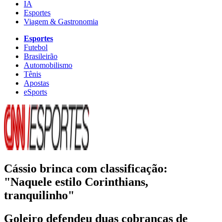
IA
Esportes
Viagem & Gastronomia
Esportes
Futebol
Brasileirão
Automobilismo
Tênis
Apostas
eSports
Cássio brinca com classificação:
"Naquele estilo Corinthians,
tranquilinho"
Goleiro defendeu duas cobranças de