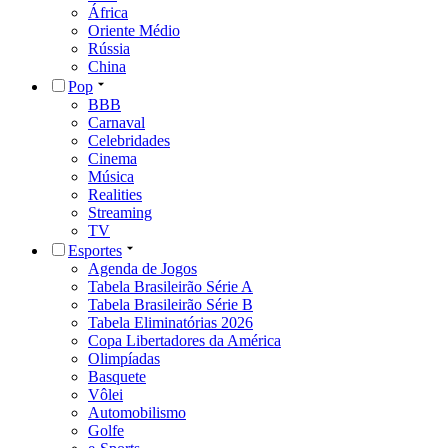
África
Oriente Médio
Rússia
China
Pop
BBB
Carnaval
Celebridades
Cinema
Música
Realities
Streaming
TV
Esportes
Agenda de Jogos
Tabela Brasileirão Série A
Tabela Brasileirão Série B
Tabela Eliminatórias 2026
Copa Libertadores da América
Olimpíadas
Basquete
Vôlei
Automobilismo
Golfe