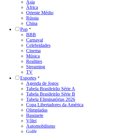
Ásia
África
Oriente Médio
Rússia
China
Pop
BBB
Carnaval
Celebridades
Cinema
Música
Realities
Streaming
TV
Esportes
Agenda de Jogos
Tabela Brasileirão Série A
Tabela Brasileirão Série B
Tabela Eliminatórias 2026
Copa Libertadores da América
Olimpíadas
Basquete
Vôlei
Automobilismo
Golfe