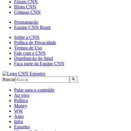
Fórum CNN
Blogs CNN
Colunas CNN
Programação
Equipe CNN Brasil
Sobre a CNN
Política de Privacidade
Termos de Uso
Fale com a CNN
Distribuição do Sinal
Faça parte da Equipe CNN
Buscar
Pular para o conteúdo
Ao vivo
Política
Money
WW
Agro
Infra
Esportes