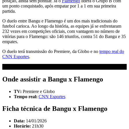
posição, ainda sem pontuar. Já o
Flamengo
lidera o Grupo B com
um ponto conquistado, após empatar por 1 a 1 em sua primeira
partida.
O duelo entre Bangu e Flamengo é um dos mais tradicionais do
futebol carioca. Ao longo da história, as equipes já se enfrentaram
232 vezes em competições oficiais, com vantagem no número de
vitórias para o Flamengo: são 146 triunfos, contra 51 do Bangu e 35
empates.
O duelo terá transmissão do Premiere, da Globo e no
tempo real do
CNN Esportes
.
Onde assistir a Bangu x Flamengo
TV:
Premiere e Globo
Tempo real:
CNN Esportes
Ficha técnica de Bangu x Flamengo
Data:
14/01/2026
Horário:
21h30