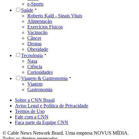
e-Sports
Saúde
Roberto Kalil - Sinais Vitais
Alimentação
Exercícios Físicos
Vacinação
Câncer
Drogas
Obesidade
Tecnologia
Nasa
Ciência
Curiosidades
Viagem & Gastronomia
Viagem
Gastronomia
Sobre a CNN Brasil
Aviso Legal e Política de Privacidade
Termos de Uso
Fale com a CNN
Faça parte da Equipe CNN
© Cable News Network Brasil. Uma empresa NOVUS MÍDIA.
Todos os direitos reservados.