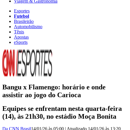
Viagem & Gastronomia
Esportes
Futebol
Brasileirão
Automobilismo
Tênis
Apostas
eSports
Bangu x Flamengo: horário e onde
assistir ao jogo do Carioca
Equipes se enfrentam nesta quarta-feira
(14), às 21h30, no estádio Moça Bonita
Da CNN Brasil
14/01/26 às 05:00
|
Atualizado
14/01/26 às 13:20