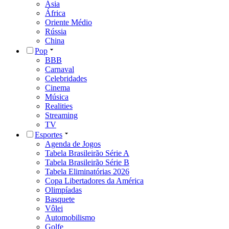
Ásia
África
Oriente Médio
Rússia
China
Pop
BBB
Carnaval
Celebridades
Cinema
Música
Realities
Streaming
TV
Esportes
Agenda de Jogos
Tabela Brasileirão Série A
Tabela Brasileirão Série B
Tabela Eliminatórias 2026
Copa Libertadores da América
Olimpíadas
Basquete
Vôlei
Automobilismo
Golfe