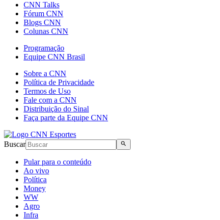
CNN Talks
Fórum CNN
Blogs CNN
Colunas CNN
Programação
Equipe CNN Brasil
Sobre a CNN
Política de Privacidade
Termos de Uso
Fale com a CNN
Distribuição do Sinal
Faça parte da Equipe CNN
Buscar
Pular para o conteúdo
Ao vivo
Política
Money
WW
Agro
Infra