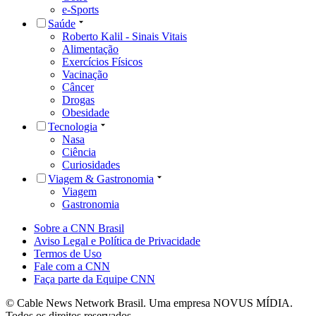
e-Sports
Saúde
Roberto Kalil - Sinais Vitais
Alimentação
Exercícios Físicos
Vacinação
Câncer
Drogas
Obesidade
Tecnologia
Nasa
Ciência
Curiosidades
Viagem & Gastronomia
Viagem
Gastronomia
Sobre a CNN Brasil
Aviso Legal e Política de Privacidade
Termos de Uso
Fale com a CNN
Faça parte da Equipe CNN
© Cable News Network Brasil. Uma empresa NOVUS MÍDIA.
Todos os direitos reservados.