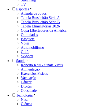
Streaming
TV
Esportes
Agenda de Jogos
Tabela Brasileirão Série A
Tabela Brasileirão Série B
Tabela Eliminatórias 2026
Copa Libertadores da América
Olimpíadas
Basquete
Vôlei
Automobilismo
Golfe
e-Sports
Saúde
Roberto Kalil - Sinais Vitais
Alimentação
Exercícios Físicos
Vacinação
Câncer
Drogas
Obesidade
Tecnologia
Nasa
Ciência