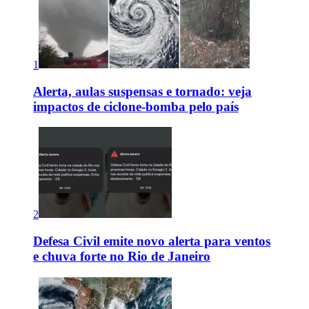
1
Alerta, aulas suspensas e tornado: veja
impactos de ciclone-bomba pelo país
2
Defesa Civil emite novo alerta para ventos
e chuva forte no Rio de Janeiro