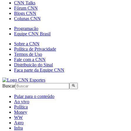
CNN Talks
Fórum CNN
Blogs CNN
Colunas CNN
Programação
Equipe CNN Brasil
Sobre a CNN
Política de Privacidade
Termos de Uso
Fale com a CNN
Distribuição do Sinal
Faça parte da Equipe CNN
Buscar
Pular para o conteúdo
Ao vivo
Política
Money
WW
Agro
Infra