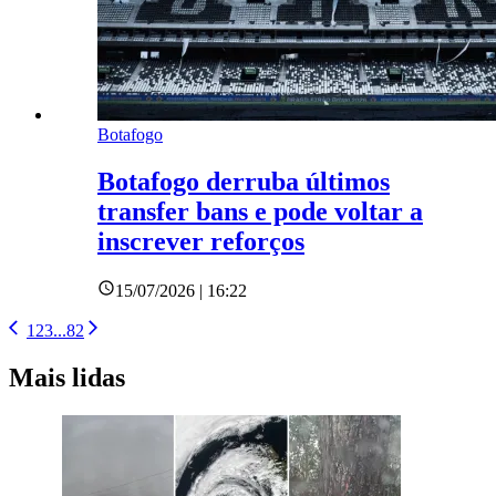
Botafogo
Botafogo derruba últimos
transfer bans e pode voltar a
inscrever reforços
15/07/2026 | 16:22
1
2
3
...
82
Mais lidas