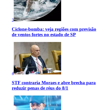
3
Ciclone-bomba: veja regiões com previsão
de ventos fortes no estado de SP
4
STF contraria Moraes e abre brecha para
reduzir penas de réus do 8/1