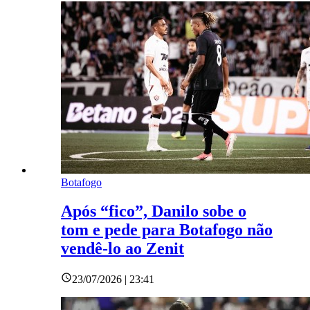
Botafogo
Após “fico”, Danilo sobe o
tom e pede para Botafogo não
vendê-lo ao Zenit
23/07/2026 | 23:41