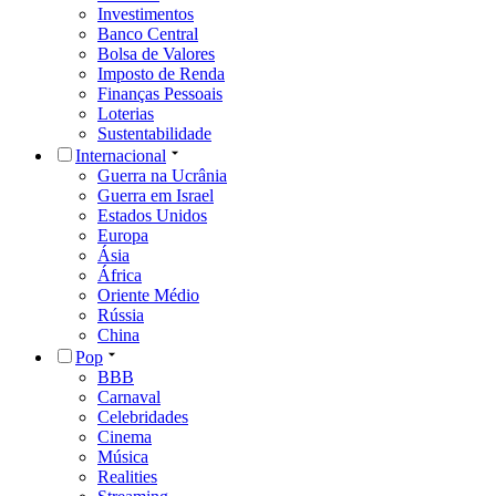
Investimentos
Banco Central
Bolsa de Valores
Imposto de Renda
Finanças Pessoais
Loterias
Sustentabilidade
Internacional
Guerra na Ucrânia
Guerra em Israel
Estados Unidos
Europa
Ásia
África
Oriente Médio
Rússia
China
Pop
BBB
Carnaval
Celebridades
Cinema
Música
Realities