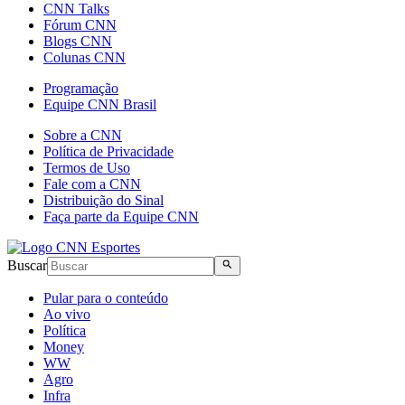
CNN Talks
Fórum CNN
Blogs CNN
Colunas CNN
Programação
Equipe CNN Brasil
Sobre a CNN
Política de Privacidade
Termos de Uso
Fale com a CNN
Distribuição do Sinal
Faça parte da Equipe CNN
Buscar
Pular para o conteúdo
Ao vivo
Política
Money
WW
Agro
Infra