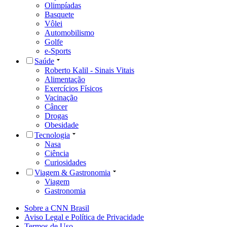
Olimpíadas
Basquete
Vôlei
Automobilismo
Golfe
e-Sports
Saúde
Roberto Kalil - Sinais Vitais
Alimentação
Exercícios Físicos
Vacinação
Câncer
Drogas
Obesidade
Tecnologia
Nasa
Ciência
Curiosidades
Viagem & Gastronomia
Viagem
Gastronomia
Sobre a CNN Brasil
Aviso Legal e Política de Privacidade
Termos de Uso