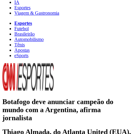
IA
Esportes
Viagem & Gastronomia
Esportes
Futebol
Brasileirão
Automobilismo
Tênis
Apostas
eSports
Botafogo deve anunciar campeão do
mundo com a Argentina, afirma
jornalista
Thiago Almada, do Atlanta United (EUA),