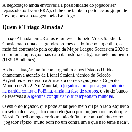
A negociação ainda envolveria a possibilidade do jogador ser
repassado ao Lyon (FRA), clube que também pertence ao grupo de
Textor, após a passagem pelo Botafogo.
Quem é Thiago Almada?
Thiago Almada tem 23 anos e foi revelado pelo Vélez Sarsfield.
Considerado uma das grandes promessas do futebol argentino, o
meia foi contratado pela equipe da Major League Soccer em 2020 e
se tornou a aquisição mais cara da história da liga naquele momento
(US$ 18 milhões).
As boas atuações no futebol argentino e nos Estados Unidos
chamaram a atenção de Lionel Scaloni, técnico da Seleção
Argentina, e renderam a Almada a convocação para a Copa do
Mundo de 2022. No Mundial,
o jogador atuou por alguns minutos
na partida contra a Polônia, ainda na fase de grupos
, e viu do banco
de reservas a
Argentina conquistar o tricampeonato mundial
.
O estilo do jogador, que pode atuar pelo meio ou pelo lado esquerdo
do setor ofensivo, já foi muito elogiado por ninguém menos do que
Messi. O melhor jogador do mundo definiu o companheiro como
"jogador rápido, muito bom no um contra um e que não teme nada".