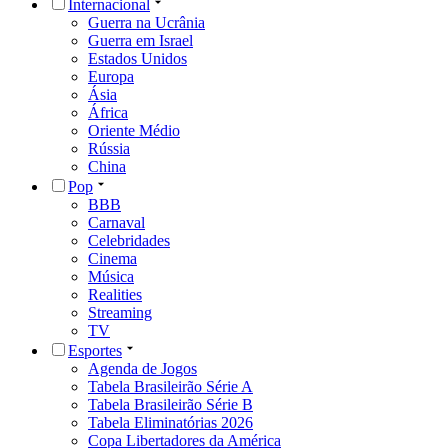
Internacional
Guerra na Ucrânia
Guerra em Israel
Estados Unidos
Europa
Ásia
África
Oriente Médio
Rússia
China
Pop
BBB
Carnaval
Celebridades
Cinema
Música
Realities
Streaming
TV
Esportes
Agenda de Jogos
Tabela Brasileirão Série A
Tabela Brasileirão Série B
Tabela Eliminatórias 2026
Copa Libertadores da América