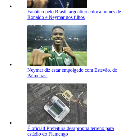
Fanático pelo Brasil, argentino coloca nomes de
Ronaldo e Neymar nos filhos
Neymar diz estar empolgado com Estevão, do
Palmeiras:
É oficial! Prefeitura desapropria terreno para
estádio do Flamengo