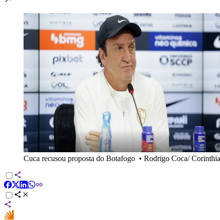
Cuca recusou proposta do Botafogo
•
Rodrigo Coca/ Corinthi