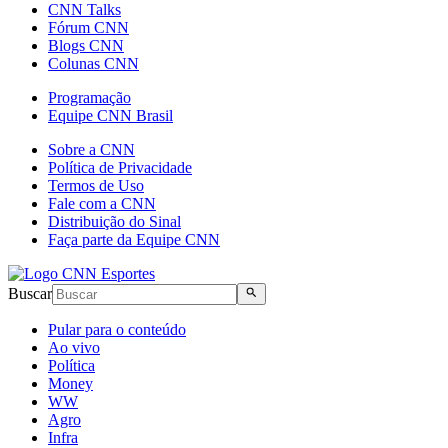
CNN Talks
Fórum CNN
Blogs CNN
Colunas CNN
Programação
Equipe CNN Brasil
Sobre a CNN
Política de Privacidade
Termos de Uso
Fale com a CNN
Distribuição do Sinal
Faça parte da Equipe CNN
Buscar
Pular para o conteúdo
Ao vivo
Política
Money
WW
Agro
Infra