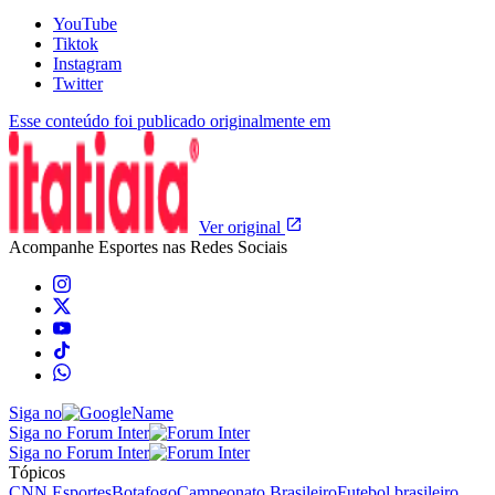
YouTube
Tiktok
Instagram
Twitter
Esse conteúdo foi publicado originalmente em
Ver original
Acompanhe
Esportes
nas Redes Sociais
Siga no
Siga no Forum Inter
Siga no Forum Inter
Tópicos
CNN Esportes
Botafogo
Campeonato Brasileiro
Futebol brasileiro