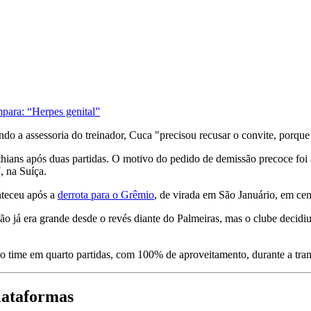
para: “Herpes genital”
ndo a assessoria do treinador, Cuca "precisou recusar o convite, porqu
ians após duas partidas. O motivo do pedido de demissão precoce foi a 
 na Suíça.
nteceu após a
derrota para o Grêmio
, de virada em São Januário, em ce
ssão já era grande desde o revés diante do Palmeiras, mas o clube dec
 o time em quarto partidas, com 100% de aproveitamento, durante a tran
lataformas