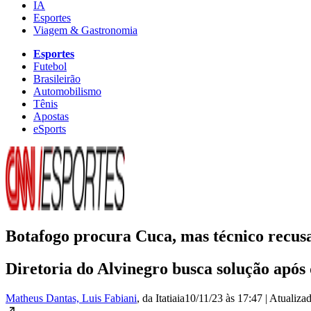
IA
Esportes
Viagem & Gastronomia
Esportes
Futebol
Brasileirão
Automobilismo
Tênis
Apostas
eSports
Botafogo procura Cuca, mas técnico recusa
Diretoria do Alvinegro busca solução após
Matheus Dantas, Luis Fabiani
, da Itatiaia
10/11/23 às 17:47
|
Atualiza