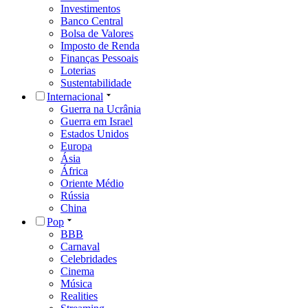
Investimentos
Banco Central
Bolsa de Valores
Imposto de Renda
Finanças Pessoais
Loterias
Sustentabilidade
Internacional
Guerra na Ucrânia
Guerra em Israel
Estados Unidos
Europa
Ásia
África
Oriente Médio
Rússia
China
Pop
BBB
Carnaval
Celebridades
Cinema
Música
Realities