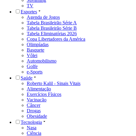
Streaming
TV
Esportes
Agenda de Jogos
Tabela Brasileirão Série A
Tabela Brasileirão Série B
Tabela Eliminatórias 2026
Copa Libertadores da América
Olimpíadas
Basquete
Vôlei
Automobilismo
Golfe
e-Sports
Saúde
Roberto Kalil - Sinais Vitais
Alimentação
Exercícios Físicos
Vacinação
Câncer
Drogas
Obesidade
Tecnologia
Nasa
Ciência