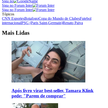
Siga no
Siga no Forum Inter
Siga no Forum Inter
Tópicos
CNN Esportes
Botafogo
Copa do Mundo de Clubes
Futebol
internacional
PSG (Paris Saint-Germain)
Renato Paiva
Mais Lidas
Após livro virar best-seller, Tamara Klink
pede: "Parem de comprar"