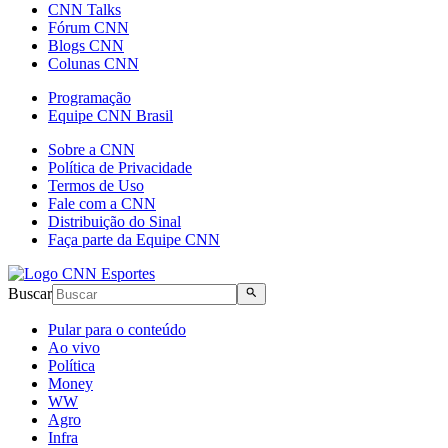
CNN Talks
Fórum CNN
Blogs CNN
Colunas CNN
Programação
Equipe CNN Brasil
Sobre a CNN
Política de Privacidade
Termos de Uso
Fale com a CNN
Distribuição do Sinal
Faça parte da Equipe CNN
Buscar
Pular para o conteúdo
Ao vivo
Política
Money
WW
Agro
Infra