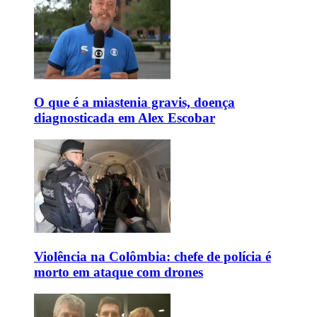
O que é a miastenia gravis, doença
diagnosticada em Alex Escobar
Violência na Colômbia: chefe de polícia é
morto em ataque com drones