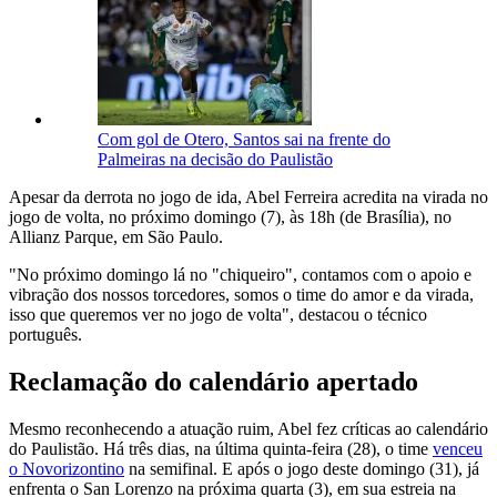
Com gol de Otero, Santos sai na frente do
Palmeiras na decisão do Paulistão
Apesar da derrota no jogo de ida, Abel Ferreira acredita na virada no
jogo de volta, no próximo domingo (7), às 18h (de Brasília), no
Allianz Parque, em São Paulo.
"No próximo domingo lá no "chiqueiro", contamos com o apoio e
vibração dos nossos torcedores, somos o time do amor e da virada,
isso que queremos ver no jogo de volta", destacou o técnico
português.
Reclamação do calendário apertado
Mesmo reconhecendo a atuação ruim, Abel fez críticas ao calendário
do Paulistão. Há três dias, na última quinta-feira (28), o time
venceu
o Novorizontino
na semifinal. E após o jogo deste domingo (31), já
enfrenta o San Lorenzo na próxima quarta (3), em sua estreia na