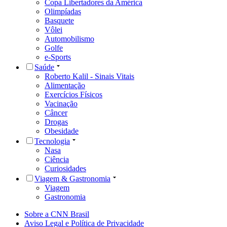
Copa Libertadores da América
Olimpíadas
Basquete
Vôlei
Automobilismo
Golfe
e-Sports
Saúde
Roberto Kalil - Sinais Vitais
Alimentação
Exercícios Físicos
Vacinação
Câncer
Drogas
Obesidade
Tecnologia
Nasa
Ciência
Curiosidades
Viagem & Gastronomia
Viagem
Gastronomia
Sobre a CNN Brasil
Aviso Legal e Política de Privacidade