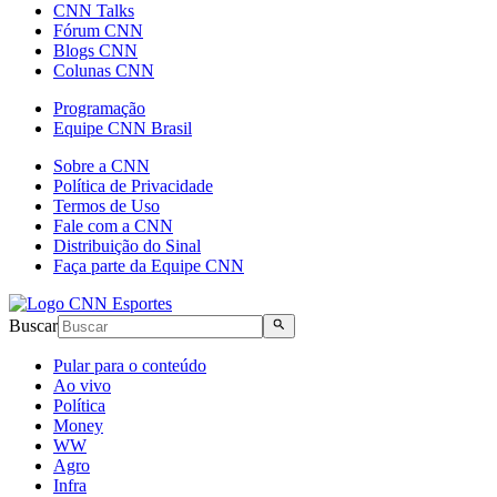
CNN Talks
Fórum CNN
Blogs CNN
Colunas CNN
Programação
Equipe CNN Brasil
Sobre a CNN
Política de Privacidade
Termos de Uso
Fale com a CNN
Distribuição do Sinal
Faça parte da Equipe CNN
Buscar
Pular para o conteúdo
Ao vivo
Política
Money
WW
Agro
Infra