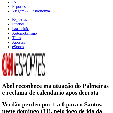
IA
Esportes
Viagem & Gastronomia
Esportes
Futebol
Brasileirão
Automobilismo
Tênis
Apostas
eSports
Abel reconhece má atuação do Palmeiras
e reclama de calendário após derrota
Verdão perdeu por 1 a 0 para o Santos,
neste domingo (31), pelo jogo de ida da