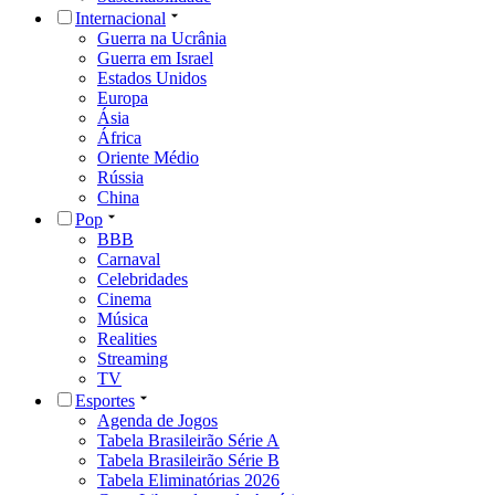
Internacional
Guerra na Ucrânia
Guerra em Israel
Estados Unidos
Europa
Ásia
África
Oriente Médio
Rússia
China
Pop
BBB
Carnaval
Celebridades
Cinema
Música
Realities
Streaming
TV
Esportes
Agenda de Jogos
Tabela Brasileirão Série A
Tabela Brasileirão Série B
Tabela Eliminatórias 2026