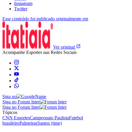
Instagram
Twitter
Esse conteúdo foi publicado originalmente em
Ver original
Acompanhe
Esportes
nas Redes Sociais
Siga no
Siga no Forum Inter
Siga no Forum Inter
Tópicos
CNN Esportes
Campeonato Paulista
Futebol
brasileiro
Palmeiras
Santos (time)