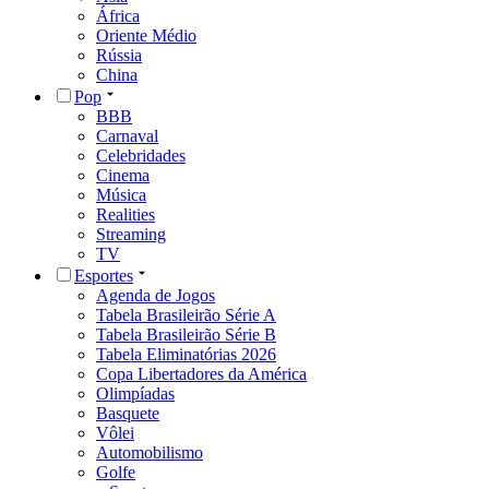
África
Oriente Médio
Rússia
China
Pop
BBB
Carnaval
Celebridades
Cinema
Música
Realities
Streaming
TV
Esportes
Agenda de Jogos
Tabela Brasileirão Série A
Tabela Brasileirão Série B
Tabela Eliminatórias 2026
Copa Libertadores da América
Olimpíadas
Basquete
Vôlei
Automobilismo
Golfe