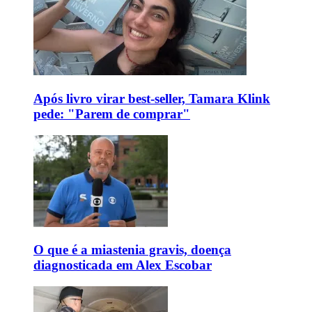
Após livro virar best-seller, Tamara Klink
pede: "Parem de comprar"
O que é a miastenia gravis, doença
diagnosticada em Alex Escobar