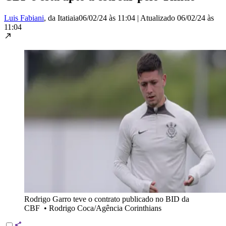
Luis Fabiani
, da Itatiaia
06/02/24 às 11:04
|
Atualizado
06/02/24 às
11:04
Rodrigo Garro teve o contrato publicado no BID da
CBF
•
Rodrigo Coca/Agência Corinthians