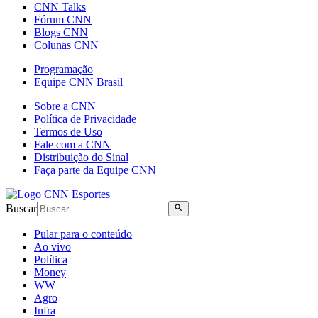
CNN Talks
Fórum CNN
Blogs CNN
Colunas CNN
Programação
Equipe CNN Brasil
Sobre a CNN
Política de Privacidade
Termos de Uso
Fale com a CNN
Distribuição do Sinal
Faça parte da Equipe CNN
Buscar
Pular para o conteúdo
Ao vivo
Política
Money
WW
Agro
Infra