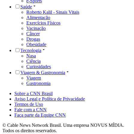
e-Sports
Saúde
Roberto Kalil - Sinais Vitais
Alimentação
Exercícios Físicos
Vacinação
Câncer
Drogas
Obesidade
Tecnologia
Nasa
Ciência
Curiosidades
Viagem & Gastronomia
Viagem
Gastronomia
Sobre a CNN Brasil
Aviso Legal e Política de Privacidade
Termos de Uso
Fale com a CNN
Faça parte da Equipe CNN
© Cable News Network Brasil. Uma empresa NOVUS MÍDIA.
Todos os direitos reservados.