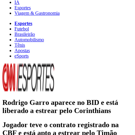
IA
Esportes
Viagem & Gastronomia
Esportes
Futebol
Brasileirão
Automobilismo
Tênis
Apostas
eSports
Rodrigo Garro aparece no BID e está
liberado a estrear pelo Corinthians
Jogador teve o contrato registrado na
CBF e está apto a estrear pelo Timão