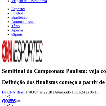
Viagem & Gastronomia
Esportes
Futebol
Brasileirão
Automobilismo
Tênis
Apostas
eSports
Semifinal do Campeonato Paulista: veja con
Definição dos finalistas começa a partir d
Da CNN Brasil
17/03/24 às 22:28
|
Atualizado
18/03/24 às 06:18