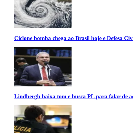
Ciclone bomba chega ao Brasil hoje e Defesa Civi
Lindbergh baixa tom e busca PL para falar de ac