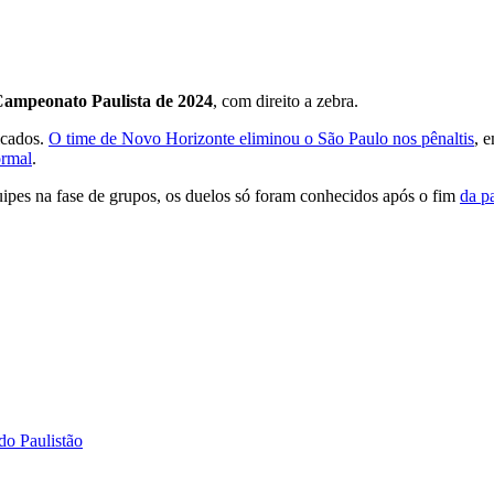
 Campeonato Paulista de 2024
, com direito a zebra.
icados.
O time de Novo Horizonte eliminou o São Paulo nos pênaltis
, 
ormal
.
ipes na fase de grupos, os duelos só foram conhecidos após o fim
da p
do Paulistão