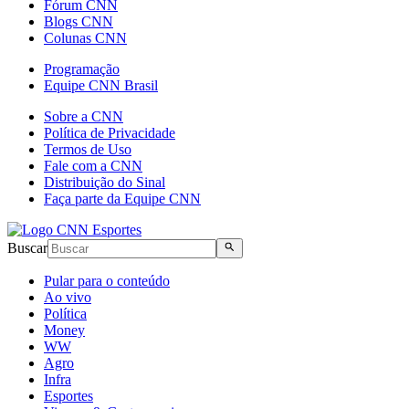
Fórum CNN
Blogs CNN
Colunas CNN
Programação
Equipe CNN Brasil
Sobre a CNN
Política de Privacidade
Termos de Uso
Fale com a CNN
Distribuição do Sinal
Faça parte da Equipe CNN
Buscar
Pular para o conteúdo
Ao vivo
Política
Money
WW
Agro
Infra
Esportes