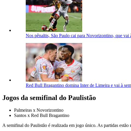
Nos pênaltis, São Paulo cai para Novorizontino, que vai 
Red Bull Bragantino domina Inter de Limeira e vai à semi
Jogos da semifinal do Paulistão
Palmeiras x Novorizontino
Santos x Red Bull Bragantino
A semifinal do Paulistão é realizada em jogo único. As partidas estã