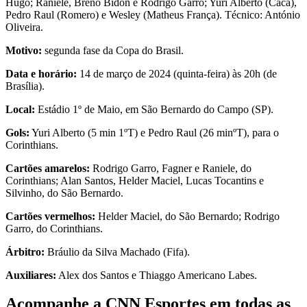
Hugo; Raniele, Breno Bidon e Rodrigo Garro; Yuri Alberto (Cacá),
Pedro Raul (Romero) e Wesley (Matheus França). Técnico: António
Oliveira.
Motivo:
segunda fase da Copa do Brasil.
Data e horário:
14 de março de 2024 (quinta-feira) às 20h (de
Brasília).
Local:
Estádio 1º de Maio, em São Bernardo do Campo (SP).
Gols:
Yuri Alberto (5 min 1ºT) e Pedro Raul (26 minºT), para o
Corinthians.
Cartões amarelos:
Rodrigo Garro, Fagner e Raniele, do
Corinthians; Alan Santos, Helder Maciel, Lucas Tocantins e
Silvinho, do São Bernardo.
Cartões vermelhos:
Helder Maciel, do São Bernardo; Rodrigo
Garro, do Corinthians.
Árbitro:
Bráulio da Silva Machado (Fifa).
Auxiliares:
Alex dos Santos e Thiaggo Americano Labes.
Acompanhe a CNN Esportes em todas as