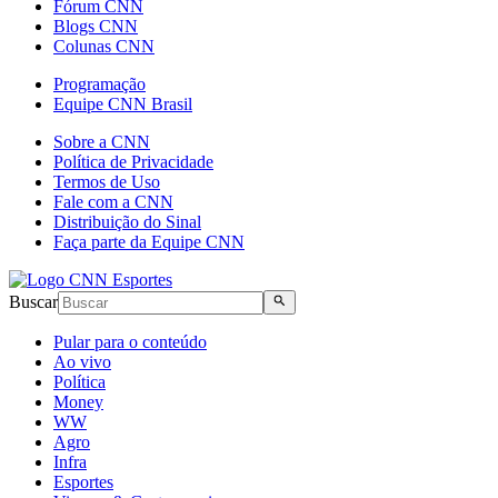
Fórum CNN
Blogs CNN
Colunas CNN
Programação
Equipe CNN Brasil
Sobre a CNN
Política de Privacidade
Termos de Uso
Fale com a CNN
Distribuição do Sinal
Faça parte da Equipe CNN
Buscar
Pular para o conteúdo
Ao vivo
Política
Money
WW
Agro
Infra
Esportes