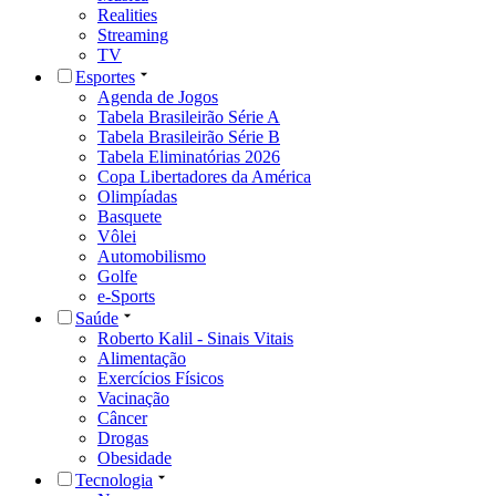
Realities
Streaming
TV
Esportes
Agenda de Jogos
Tabela Brasileirão Série A
Tabela Brasileirão Série B
Tabela Eliminatórias 2026
Copa Libertadores da América
Olimpíadas
Basquete
Vôlei
Automobilismo
Golfe
e-Sports
Saúde
Roberto Kalil - Sinais Vitais
Alimentação
Exercícios Físicos
Vacinação
Câncer
Drogas
Obesidade
Tecnologia