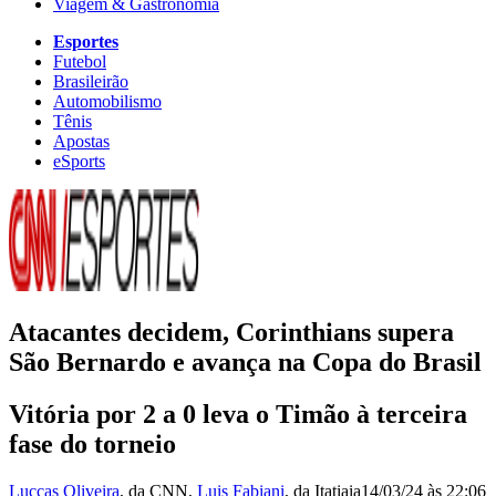
Viagem & Gastronomia
Esportes
Futebol
Brasileirão
Automobilismo
Tênis
Apostas
eSports
Atacantes decidem, Corinthians supera
São Bernardo e avança na Copa do Brasil
Vitória por 2 a 0 leva o Timão à terceira
fase do torneio
Luccas Oliveira
, da CNN
,
Luis Fabiani
, da Itatiaia
14/03/24 às 22:06