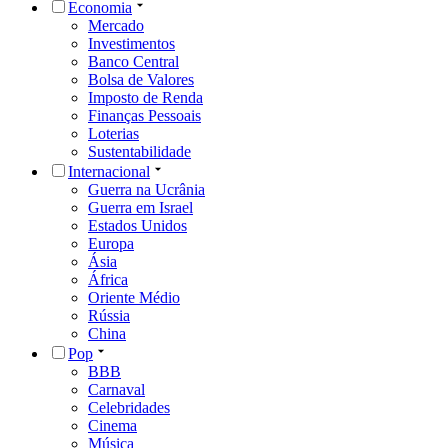
Economia
Mercado
Investimentos
Banco Central
Bolsa de Valores
Imposto de Renda
Finanças Pessoais
Loterias
Sustentabilidade
Internacional
Guerra na Ucrânia
Guerra em Israel
Estados Unidos
Europa
Ásia
África
Oriente Médio
Rússia
China
Pop
BBB
Carnaval
Celebridades
Cinema
Música