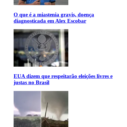
O que é a miastenia gravis, doença
diagnosticada em Alex Escobar
EUA dizem que respeitarão eleições livres e
justas no Brasil