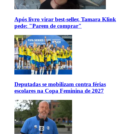
Após livro virar best-seller, Tamara Klink
pede: "Parem de comprar"
Deputadas se mobilizam contra férias
escolares na Copa Feminina de 2027