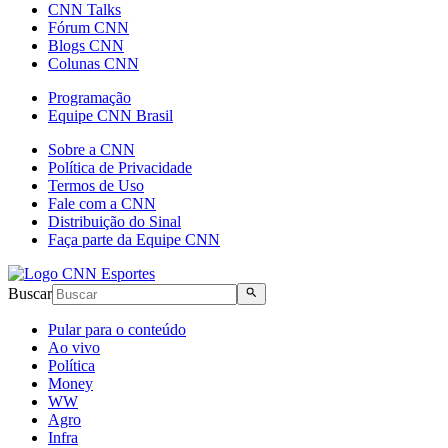
CNN Talks
Fórum CNN
Blogs CNN
Colunas CNN
Programação
Equipe CNN Brasil
Sobre a CNN
Política de Privacidade
Termos de Uso
Fale com a CNN
Distribuição do Sinal
Faça parte da Equipe CNN
Buscar
Pular para o conteúdo
Ao vivo
Política
Money
WW
Agro
Infra