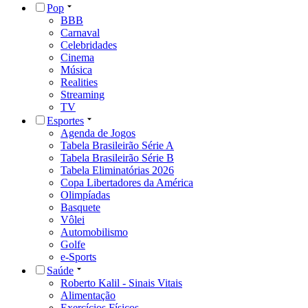
Pop
BBB
Carnaval
Celebridades
Cinema
Música
Realities
Streaming
TV
Esportes
Agenda de Jogos
Tabela Brasileirão Série A
Tabela Brasileirão Série B
Tabela Eliminatórias 2026
Copa Libertadores da América
Olimpíadas
Basquete
Vôlei
Automobilismo
Golfe
e-Sports
Saúde
Roberto Kalil - Sinais Vitais
Alimentação
Exercícios Físicos