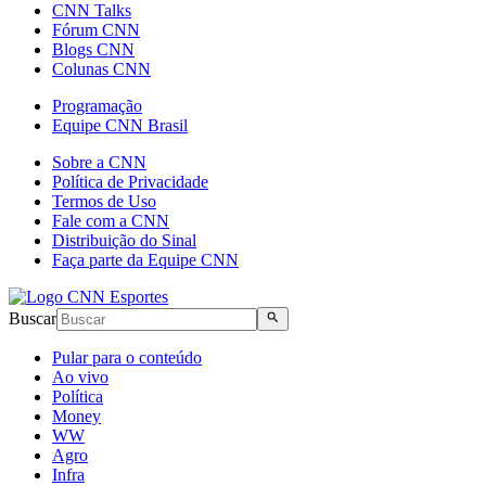
CNN Talks
Fórum CNN
Blogs CNN
Colunas CNN
Programação
Equipe CNN Brasil
Sobre a CNN
Política de Privacidade
Termos de Uso
Fale com a CNN
Distribuição do Sinal
Faça parte da Equipe CNN
Buscar
Pular para o conteúdo
Ao vivo
Política
Money
WW
Agro
Infra