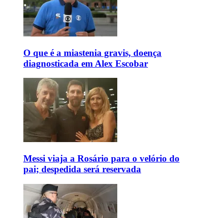
O que é a miastenia gravis, doença
diagnosticada em Alex Escobar
Messi viaja a Rosário para o velório do
pai; despedida será reservada