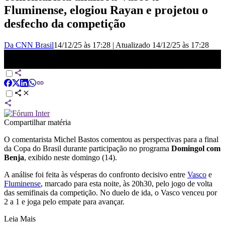
Fluminense, elogiou Rayan e projetou o
desfecho da competição
Da CNN Brasil
14/12/25 às 17:28
|
Atualizado
14/12/25 às 17:28
Michel: Vasco deve ir para a final com o Cruzeiro na Copa do Brasil
| DOMINGOL
Compartilhar matéria
O comentarista Michel Bastos comentou as perspectivas para a final
da Copa do Brasil durante participação no programa
Domingol com
Benja
, exibido neste domingo (14).
A análise foi feita às vésperas do confronto decisivo entre
Vasco
e
Fluminense
, marcado para esta noite, às 20h30, pelo jogo de volta
das semifinais da competição. No duelo de ida, o Vasco venceu por
2 a 1 e joga pelo empate para avançar.
Leia Mais