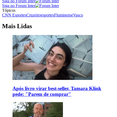
Siga no Forum Inter
Siga no Forum Inter
Tópicos
CNN Esportes
Cruzeiro
esportes
Fluminense
Vasco
Mais Lidas
Após livro virar best-seller, Tamara Klink
pede: "Parem de comprar"