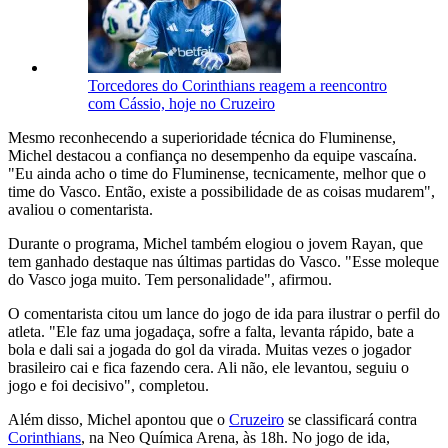
Torcedores do Corinthians reagem a reencontro
com Cássio, hoje no Cruzeiro
Mesmo reconhecendo a superioridade técnica do Fluminense,
Michel destacou a confiança no desempenho da equipe vascaína.
"Eu ainda acho o time do Fluminense, tecnicamente, melhor que o
time do Vasco. Então, existe a possibilidade de as coisas mudarem",
avaliou o comentarista.
Durante o programa, Michel também elogiou o jovem Rayan, que
tem ganhado destaque nas últimas partidas do Vasco. "Esse moleque
do Vasco joga muito. Tem personalidade", afirmou.
O comentarista citou um lance do jogo de ida para ilustrar o perfil do
atleta. "Ele faz uma jogadaça, sofre a falta, levanta rápido, bate a
bola e dali sai a jogada do gol da virada. Muitas vezes o jogador
brasileiro cai e fica fazendo cera. Ali não, ele levantou, seguiu o
jogo e foi decisivo", completou.
Além disso, Michel apontou que o
Cruzeiro
se classificará contra
Corinthians
, na Neo Química Arena, às 18h. No jogo de ida,