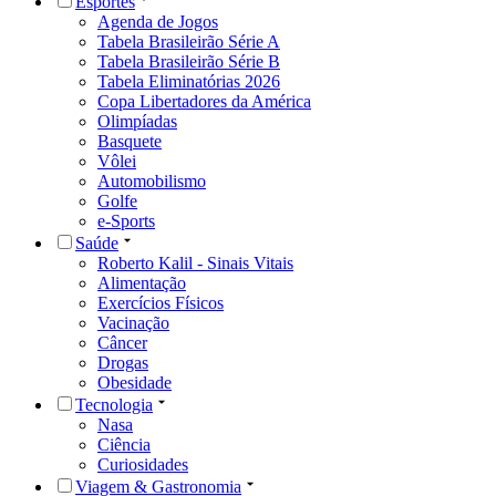
Esportes
Agenda de Jogos
Tabela Brasileirão Série A
Tabela Brasileirão Série B
Tabela Eliminatórias 2026
Copa Libertadores da América
Olimpíadas
Basquete
Vôlei
Automobilismo
Golfe
e-Sports
Saúde
Roberto Kalil - Sinais Vitais
Alimentação
Exercícios Físicos
Vacinação
Câncer
Drogas
Obesidade
Tecnologia
Nasa
Ciência
Curiosidades
Viagem & Gastronomia