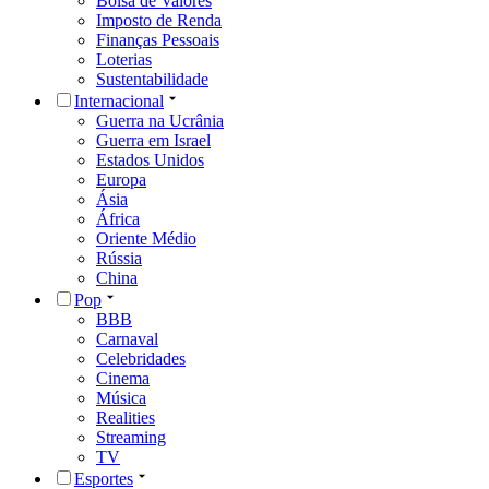
Bolsa de Valores
Imposto de Renda
Finanças Pessoais
Loterias
Sustentabilidade
Internacional
Guerra na Ucrânia
Guerra em Israel
Estados Unidos
Europa
Ásia
África
Oriente Médio
Rússia
China
Pop
BBB
Carnaval
Celebridades
Cinema
Música
Realities
Streaming
TV
Esportes