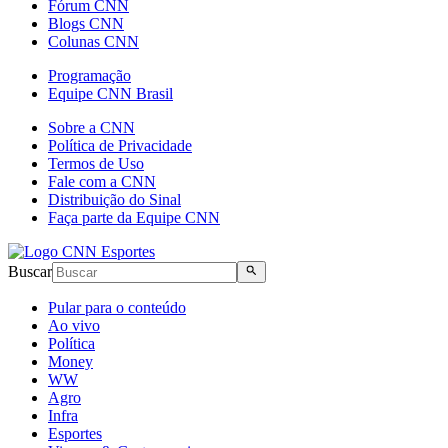
Fórum CNN
Blogs CNN
Colunas CNN
Programação
Equipe CNN Brasil
Sobre a CNN
Política de Privacidade
Termos de Uso
Fale com a CNN
Distribuição do Sinal
Faça parte da Equipe CNN
Buscar
Pular para o conteúdo
Ao vivo
Política
Money
WW
Agro
Infra
Esportes