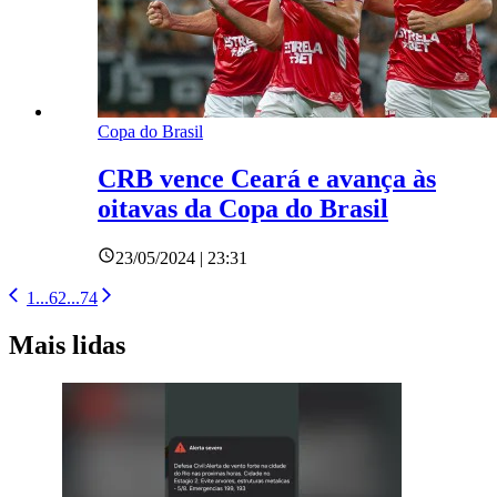
Copa do Brasil
CRB vence Ceará e avança às
oitavas da Copa do Brasil
23/05/2024 | 23:31
1
...
62
...
74
Mais lidas