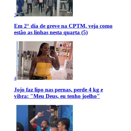
3
Em 2° dia de greve na CPTM, veja como
estão as linhas nesta quarta (5)
4
Jojo faz lipo nas pernas, perde 4 kg e
vibra: "Meu Deus, eu tenho joelho"