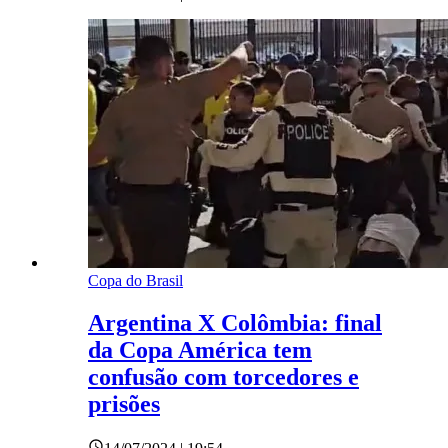
Copa do Brasil
Argentina X Colômbia: final
da Copa América tem
confusão com torcedores e
prisões