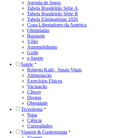
Agenda de Jogos
Tabela Brasileirão Série A
Tabela Brasileirão Série B
Tabela Eliminatórias 2026
Copa Libertadores da América
Olimpíadas
Basquete
Vôlei
Automobilismo
Golfe
e-Sports
Saúde
Roberto Kalil - Sinais Vitais
Alimentação
Exercícios Físicos
Vacinação
Câncer
Drogas
Obesidade
Tecnologia
Nasa
Ciência
Curiosidades
Viagem & Gastronomia
Viagem