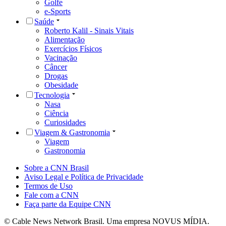
Golfe
e-Sports
Saúde
Roberto Kalil - Sinais Vitais
Alimentação
Exercícios Físicos
Vacinação
Câncer
Drogas
Obesidade
Tecnologia
Nasa
Ciência
Curiosidades
Viagem & Gastronomia
Viagem
Gastronomia
Sobre a CNN Brasil
Aviso Legal e Política de Privacidade
Termos de Uso
Fale com a CNN
Faça parte da Equipe CNN
© Cable News Network Brasil. Uma empresa NOVUS MÍDIA.