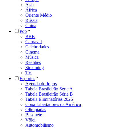
Ásia
África
Oriente Médio
Rússia
China
Pop
BBB
Carnaval
Celebridades
Cinema
Música
Realities
Streaming
TV
Esportes
Agenda de Jogos
Tabela Brasileirão Série A
Tabela Brasileirão Série B
Tabela Eliminatórias 2026
Copa Libertadores da América
Olimpíadas
Basquete
Vôlei
Automobilismo