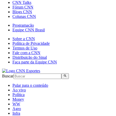
CNN Talks
Fórum CNN
Blogs CNN
Colunas CNN
Programação
Equipe CNN Brasil
Sobre a CNN
Política de Privacidade
Termos de Uso
Fale com a CNN
Distribuição do Sinal
Faça parte da Equipe CNN
Buscar
Pular para o conteúdo
Ao vivo
Política
Money
WW
Agro
Infra