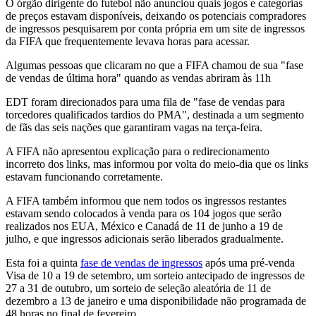
O órgão dirigente do futebol não anunciou quais jogos e categorias
de preços estavam disponíveis, deixando os potenciais compradores
de ingressos pesquisarem por conta própria em um site de ingressos
da FIFA que frequentemente levava horas para acessar.
Algumas pessoas que clicaram no que a FIFA chamou de sua "fase
de vendas de última hora" quando as vendas abriram às 11h
EDT foram direcionados para uma fila de "fase de vendas para
torcedores qualificados tardios do PMA", destinada a um segmento
de fãs das seis nações que garantiram vagas na terça-feira.
A FIFA não apresentou explicação para o redirecionamento
incorreto dos links, mas informou por volta do meio-dia que os links
estavam funcionando corretamente.
A FIFA também informou que nem todos os ingressos restantes
estavam sendo colocados à venda para os 104 jogos que serão
realizados nos EUA, México e Canadá de 11 de junho a 19 de
julho, e que ingressos adicionais serão liberados gradualmente.
Esta foi a quinta
fase de vendas de ingressos
após uma pré-venda
Visa de 10 a 19 de setembro, um sorteio antecipado de ingressos de
27 a 31 de outubro, um sorteio de seleção aleatória de 11 de
dezembro a 13 de janeiro e uma disponibilidade não programada de
48 horas no final de fevereiro.