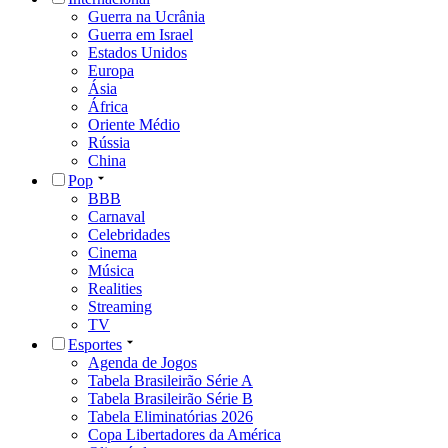
Guerra na Ucrânia
Guerra em Israel
Estados Unidos
Europa
Ásia
África
Oriente Médio
Rússia
China
Pop
BBB
Carnaval
Celebridades
Cinema
Música
Realities
Streaming
TV
Esportes
Agenda de Jogos
Tabela Brasileirão Série A
Tabela Brasileirão Série B
Tabela Eliminatórias 2026
Copa Libertadores da América