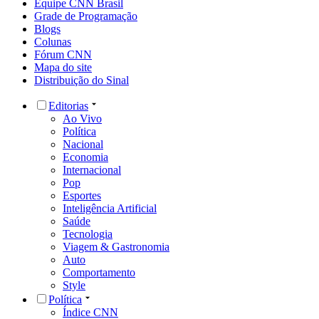
Equipe CNN Brasil
Grade de Programação
Blogs
Colunas
Fórum CNN
Mapa do site
Distribuição do Sinal
Editorias
Ao Vivo
Política
Nacional
Economia
Internacional
Pop
Esportes
Inteligência Artificial
Saúde
Tecnologia
Viagem & Gastronomia
Auto
Comportamento
Style
Política
Índice CNN