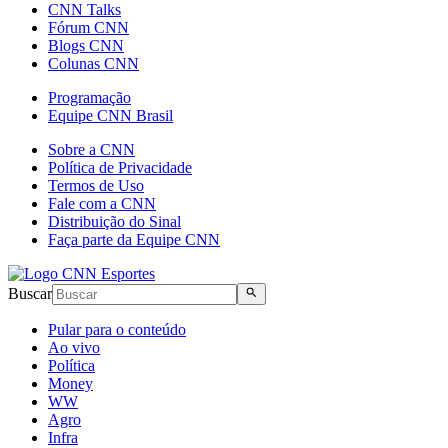
CNN Talks
Fórum CNN
Blogs CNN
Colunas CNN
Programação
Equipe CNN Brasil
Sobre a CNN
Política de Privacidade
Termos de Uso
Fale com a CNN
Distribuição do Sinal
Faça parte da Equipe CNN
Buscar
Pular para o conteúdo
Ao vivo
Política
Money
WW
Agro
Infra