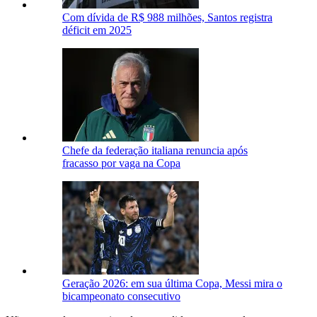
Com dívida de R$ 988 milhões, Santos registra
déficit em 2025
Chefe da federação italiana renuncia após
fracasso por vaga na Copa
Geração 2026: em sua última Copa, Messi mira o
bicampeonato consecutivo