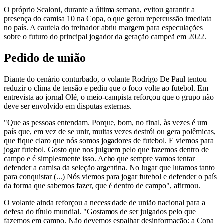
O próprio Scaloni, durante a última semana, evitou garantir a
presença do camisa 10 na Copa, o que gerou repercussão imediata
no país. A cautela do treinador abriu margem para especulações
sobre o futuro do principal jogador da geração campeã em 2022.
Pedido de união
Diante do cenário conturbado, o volante Rodrigo De Paul tentou
reduzir o clima de tensão e pediu que o foco volte ao futebol. Em
entrevista ao jornal Olé, o meio-campista reforçou que o grupo não
deve ser envolvido em disputas externas.
"Que as pessoas entendam. Porque, bom, no final, às vezes é um
país que, em vez de se unir, muitas vezes destrói ou gera polêmicas,
que fique claro que nós somos jogadores de futebol. E viemos para
jogar futebol. Gosto que nos julguem pelo que fazemos dentro de
campo e é simplesmente isso. Acho que sempre vamos tentar
defender a camisa da seleção argentina. No lugar que lutamos tanto
para conquistar (...) Nós viemos para jogar futebol e defender o país
da forma que sabemos fazer, que é dentro de campo", afirmou.
O volante ainda reforçou a necessidade de união nacional para a
defesa do título mundial. "Gostamos de ser julgados pelo que
fazemos em campo. Não devemos espalhar desinformação; a Copa