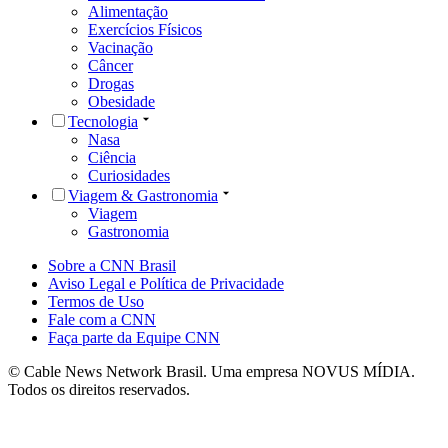
Alimentação
Exercícios Físicos
Vacinação
Câncer
Drogas
Obesidade
Tecnologia
Nasa
Ciência
Curiosidades
Viagem & Gastronomia
Viagem
Gastronomia
Sobre a CNN Brasil
Aviso Legal e Política de Privacidade
Termos de Uso
Fale com a CNN
Faça parte da Equipe CNN
© Cable News Network Brasil. Uma empresa NOVUS MÍDIA.
Todos os direitos reservados.