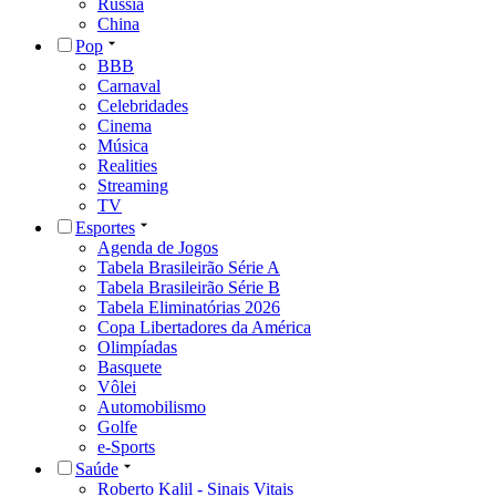
Rússia
China
Pop
BBB
Carnaval
Celebridades
Cinema
Música
Realities
Streaming
TV
Esportes
Agenda de Jogos
Tabela Brasileirão Série A
Tabela Brasileirão Série B
Tabela Eliminatórias 2026
Copa Libertadores da América
Olimpíadas
Basquete
Vôlei
Automobilismo
Golfe
e-Sports
Saúde
Roberto Kalil - Sinais Vitais