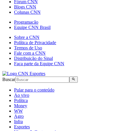
Fórum CNN
Blogs CNN
Colunas CNN
Programação
Equipe CNN Brasil
Sobre a CNN
Política de Privacidade
Termos de Uso
Fale com a CNN
Distribuição do Sinal
Faça parte da Equipe CNN
Buscar
Pular para o conteúdo
Ao vivo
Política
Money
WW
Agro
Infra
Esportes