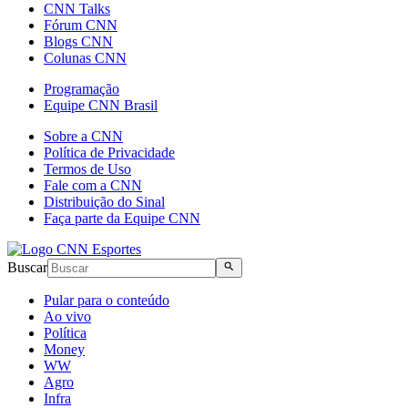
CNN Talks
Fórum CNN
Blogs CNN
Colunas CNN
Programação
Equipe CNN Brasil
Sobre a CNN
Política de Privacidade
Termos de Uso
Fale com a CNN
Distribuição do Sinal
Faça parte da Equipe CNN
Buscar
Pular para o conteúdo
Ao vivo
Política
Money
WW
Agro
Infra