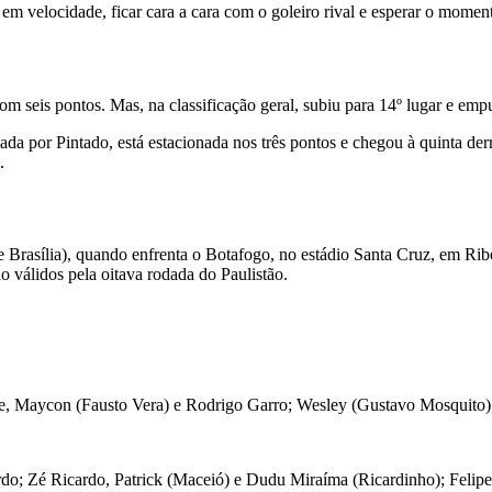
em velocidade, ficar cara a cara com o goleiro rival e esperar o momento
om seis pontos. Mas, na classificação geral, subiu para 14º lugar e em
a por Pintado, está estacionada nos três pontos e chegou à quinta der
.
(de Brasília), quando enfrenta o Botafogo, no estádio Santa Cruz, em Ri
ão válidos pela oitava rodada do Paulistão.
le, Maycon (Fausto Vera) e Rodrigo Garro; Wesley (Gustavo Mosquito), 
rdo; Zé Ricardo, Patrick (Maceió) e Dudu Miraíma (Ricardinho); Feli