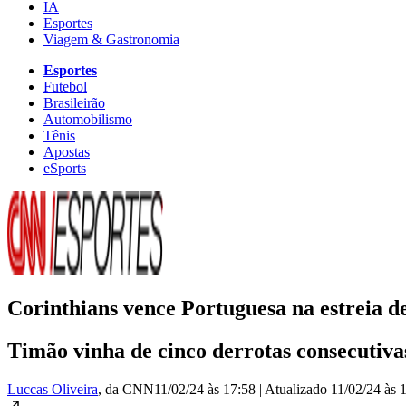
IA
Esportes
Viagem & Gastronomia
Esportes
Futebol
Brasileirão
Automobilismo
Tênis
Apostas
eSports
Corinthians vence Portuguesa na estreia de
Timão vinha de cinco derrotas consecutiv
Luccas Oliveira
, da CNN
11/02/24 às 17:58
|
Atualizado
11/02/24 às 