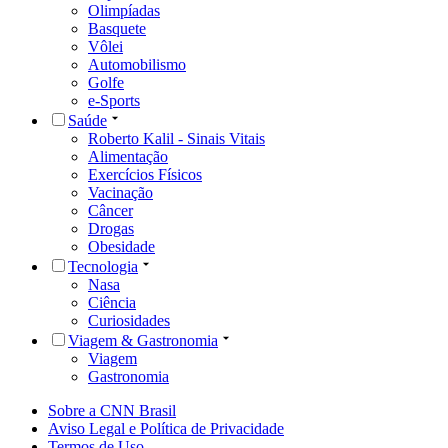
Olimpíadas
Basquete
Vôlei
Automobilismo
Golfe
e-Sports
Saúde
Roberto Kalil - Sinais Vitais
Alimentação
Exercícios Físicos
Vacinação
Câncer
Drogas
Obesidade
Tecnologia
Nasa
Ciência
Curiosidades
Viagem & Gastronomia
Viagem
Gastronomia
Sobre a CNN Brasil
Aviso Legal e Política de Privacidade
Termos de Uso