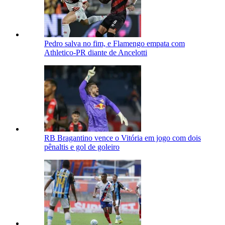
Pedro salva no fim, e Flamengo empata com
Athletico-PR diante de Ancelotti
RB Bragantino vence o Vitória em jogo com dois
pênaltis e gol de goleiro