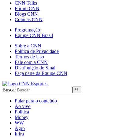
CNN Talks
Fórum CNN
Blogs CNN
Colunas CNN
Programação
Equipe CNN Brasil
Sobre a CNN
Política de Privacidade
Termos de Uso
Fale com a CNN
Distribuição do Sinal
Faça parte da Equipe CNN
Buscar
Pular para o conteúdo
Ao vivo
Política
Money
WW
Agro
Infra