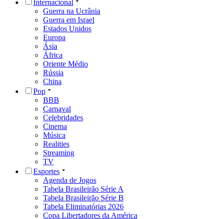
Internacional
Guerra na Ucrânia
Guerra em Israel
Estados Unidos
Europa
Ásia
África
Oriente Médio
Rússia
China
Pop
BBB
Carnaval
Celebridades
Cinema
Música
Realities
Streaming
TV
Esportes
Agenda de Jogos
Tabela Brasileirão Série A
Tabela Brasileirão Série B
Tabela Eliminatórias 2026
Copa Libertadores da América