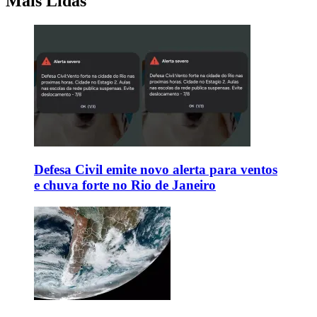
Mais Lidas
Defesa Civil emite novo alerta para ventos
e chuva forte no Rio de Janeiro