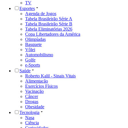
TV
Esportes
Agenda de Jogos
Tabela Brasileirão Série A
Tabela Brasileirão Série B
Tabela Eliminatórias 2026
Copa Libertadores da América
Olimpíadas
Basquete
Vôlei
Automobilismo
Golfe
e-Sports
Saúde
Roberto Kalil - Sinais Vitais
Alimentação
Exercícios Físicos
Vacinação
Câncer
Drogas
Obesidade
Tecnologia
Nasa
Ciência
Curiosidades