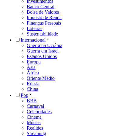
Investimentos
Banco Central
Bolsa de Valores
Imposto de Renda
Finanças Pessoais
Loterias
Sustentabilidade
Internacional
Guerra na Ucrânia
Guerra em Israel
Estados Unidos
Europa
Ásia
África
Oriente Médio
Rússia
China
Pop
BBB
Carnaval
Celebridades
Cinema
Música
Realities
Streaming