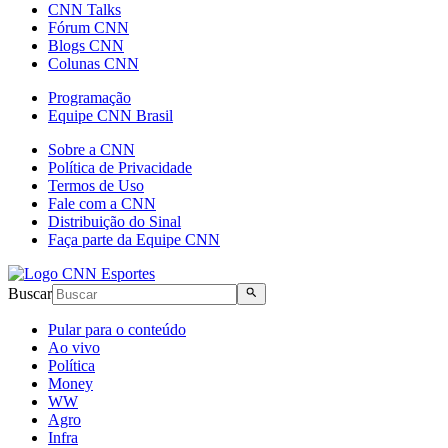
CNN Talks
Fórum CNN
Blogs CNN
Colunas CNN
Programação
Equipe CNN Brasil
Sobre a CNN
Política de Privacidade
Termos de Uso
Fale com a CNN
Distribuição do Sinal
Faça parte da Equipe CNN
Buscar
Pular para o conteúdo
Ao vivo
Política
Money
WW
Agro
Infra