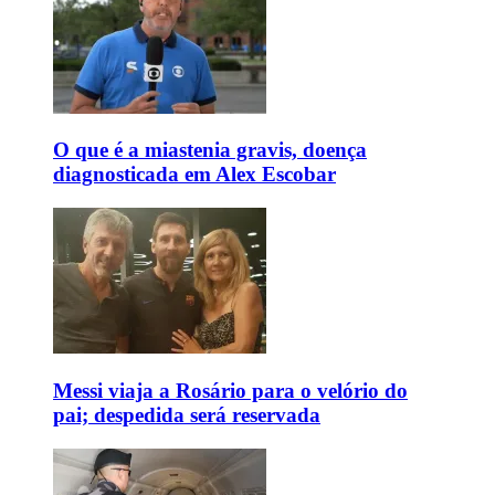
O que é a miastenia gravis, doença
diagnosticada em Alex Escobar
Messi viaja a Rosário para o velório do
pai; despedida será reservada