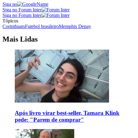
Siga no
Siga no Forum Inter
Siga no Forum Inter
Tópicos
Corinthians
Futebol brasileiro
Memphis Depay
Mais Lidas
Após livro virar best-seller, Tamara Klink
pede: "Parem de comprar"