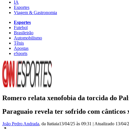
IA
Esportes
Viagem & Gastronomia
Esportes
Futebol
Brasileirão
Automobilismo
Tênis
Apostas
eSports
Romero relata xenofobia da torcida do Palm
Paraguaio revela ter sofrido com cânticos
João Pedro Andrada
, da Itatiaia
13/04/25 às 09:31
|
Atualizado
13/04/2