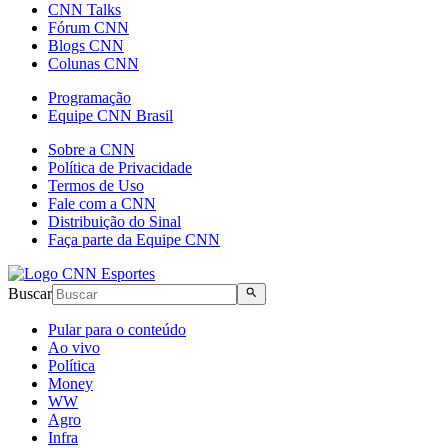
CNN Talks
Fórum CNN
Blogs CNN
Colunas CNN
Programação
Equipe CNN Brasil
Sobre a CNN
Política de Privacidade
Termos de Uso
Fale com a CNN
Distribuição do Sinal
Faça parte da Equipe CNN
Buscar
Pular para o conteúdo
Ao vivo
Política
Money
WW
Agro
Infra