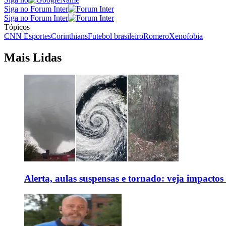
Siga no Forum Inter
Siga no Forum Inter
Tópicos
CNN Esportes
Corinthians
Futebol brasileiro
Romero
Xenofobia
Mais Lidas
Alerta, aulas suspensas e tornado: veja impactos