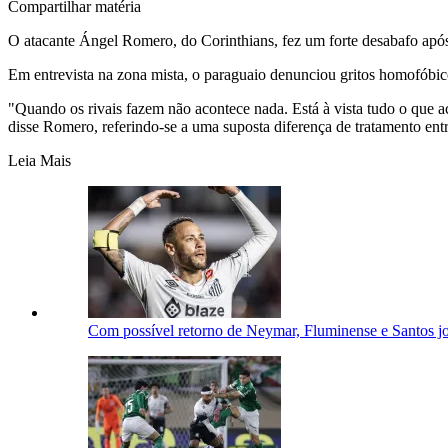
Compartilhar matéria
O atacante Ángel Romero, do Corinthians, fez um forte desabafo apó
Em entrevista na zona mista, o paraguaio denunciou gritos homofóbico
"Quando os rivais fazem não acontece nada. Está à vista tudo o que ac
disse Romero, referindo-se a uma suposta diferença de tratamento entr
Leia Mais
Com possível retorno de Neymar, Fluminense e Santos jo