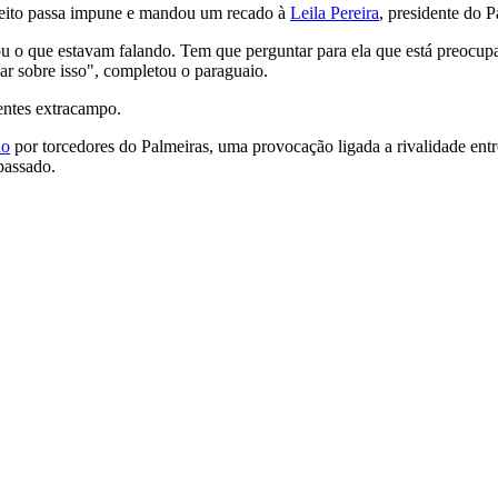
ceito passa impune e mandou um recado à
Leila Pereira
, presidente do P
ou o que estavam falando. Tem que perguntar para ela que está preocupa
ar sobre isso", completou o paraguaio.
entes extracampo.
do
por torcedores do Palmeiras
, uma provocação ligada a rivalidade entr
passado.