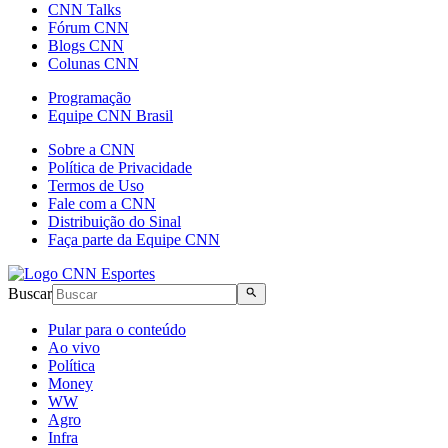
CNN Talks
Fórum CNN
Blogs CNN
Colunas CNN
Programação
Equipe CNN Brasil
Sobre a CNN
Política de Privacidade
Termos de Uso
Fale com a CNN
Distribuição do Sinal
Faça parte da Equipe CNN
Buscar
Pular para o conteúdo
Ao vivo
Política
Money
WW
Agro
Infra