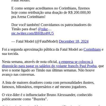
Fatal Model.
E como sempre acreditamos no Corinthians, fizemos
hoje como retribuição uma doação de R$ 200.000,00
pra Arena Corinthians!
Doe você também! Convidamos os patrocinadores do
Timão para doar!
@nike
…
pic.twitter.com/lBHBz4fjU5
— Fatal Model (@FatalModel)
December 18, 2024
Foi a segunda aproximação pública da Fatal Model ao
Corinthians
e
sua torcida.
Nesta semana, através de nota oficial,
a empresa se colocou à
disposição para pagar os salários do volante francês Paul Pogba
, que
teve o nome ligado ao Timão nas últimas semanas. Não houve
avanço nas conversas.
A lista de maiores doadores conta com personalidades ilustres,
famosos, bilionários, empresários e até mesmo jogadores.
O vice-líder é o influenciador Bruno Alexssander, conhecido
publicamente como "Buzeira".