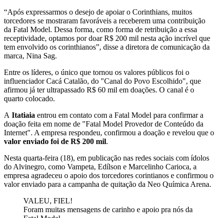
“Após expressarmos o desejo de apoiar o Corinthians, muitos
torcedores se mostraram favoráveis a receberem uma contribuição
da Fatal Model. Dessa forma, como forma de retribuição a essa
receptividade, optamos por doar R$ 200 mil nesta ação incrível que
tem envolvido os corinthianos”, disse a diretora de comunicação da
marca, Nina Sag.
Entre os líderes, o único que tornou os valores públicos foi o
influenciador Cacá Catalão, do "Canal do Povo Escolhido", que
afirmou já ter ultrapassado R$ 60 mil em doações. O canal é o
quarto colocado.
A
Itatiaia
entrou em contato com a Fatal Model para confirmar a
doação feita em nome de "Fatal Model Provedor de Conteúdo da
Internet". A empresa respondeu, confirmou a doação e revelou que o
valor enviado foi de R$ 200 mil
.
Nesta quarta-feira (18), em publicação nas redes sociais com ídolos
do Alvinegro, como Vampeta, Edílson e Marcelinho Carioca, a
empresa agradeceu o apoio dos torcedores corintianos e confirmou o
valor enviado para a campanha de quitação da Neo Química Arena.
VALEU, FIEL!
Foram muitas mensagens de carinho e apoio pra nós da