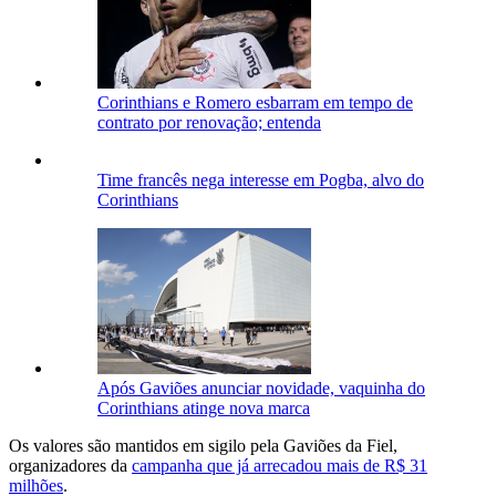
Corinthians e Romero esbarram em tempo de
contrato por renovação; entenda
Time francês nega interesse em Pogba, alvo do
Corinthians
Após Gaviões anunciar novidade, vaquinha do
Corinthians atinge nova marca
Os valores são mantidos em sigilo pela Gaviões da Fiel,
organizadores da
campanha que já arrecadou mais de R$ 31
milhões
.