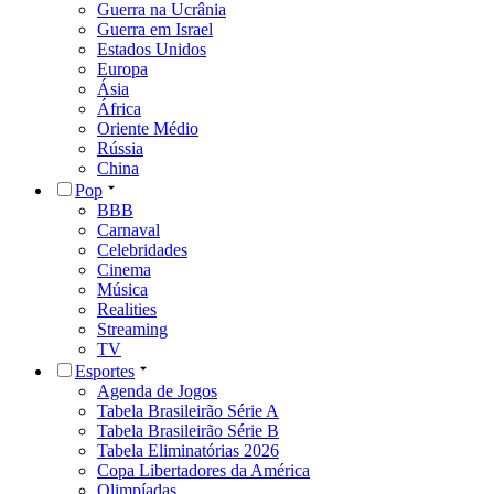
Guerra na Ucrânia
Guerra em Israel
Estados Unidos
Europa
Ásia
África
Oriente Médio
Rússia
China
Pop
BBB
Carnaval
Celebridades
Cinema
Música
Realities
Streaming
TV
Esportes
Agenda de Jogos
Tabela Brasileirão Série A
Tabela Brasileirão Série B
Tabela Eliminatórias 2026
Copa Libertadores da América
Olimpíadas