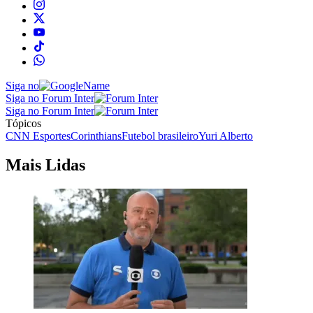
Siga no
Siga no Forum Inter
Siga no Forum Inter
Tópicos
CNN Esportes
Corinthians
Futebol brasileiro
Yuri Alberto
Mais Lidas