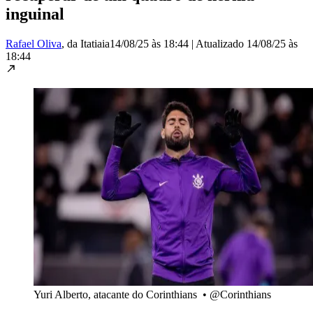
inguinal
Rafael Oliva
, da Itatiaia
14/08/25 às 18:44
|
Atualizado
14/08/25 às
18:44
Yuri Alberto, atacante do Corinthians
•
@Corinthians