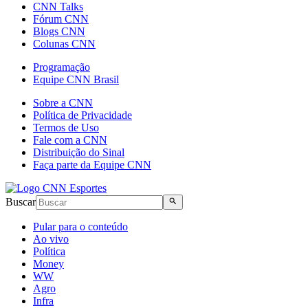
CNN Talks
Fórum CNN
Blogs CNN
Colunas CNN
Programação
Equipe CNN Brasil
Sobre a CNN
Política de Privacidade
Termos de Uso
Fale com a CNN
Distribuição do Sinal
Faça parte da Equipe CNN
Buscar
Pular para o conteúdo
Ao vivo
Política
Money
WW
Agro
Infra