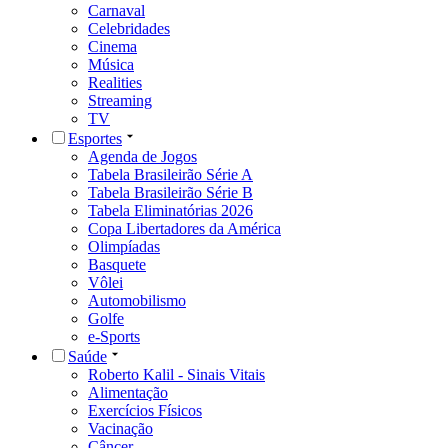
Carnaval
Celebridades
Cinema
Música
Realities
Streaming
TV
Esportes
Agenda de Jogos
Tabela Brasileirão Série A
Tabela Brasileirão Série B
Tabela Eliminatórias 2026
Copa Libertadores da América
Olimpíadas
Basquete
Vôlei
Automobilismo
Golfe
e-Sports
Saúde
Roberto Kalil - Sinais Vitais
Alimentação
Exercícios Físicos
Vacinação
Câncer