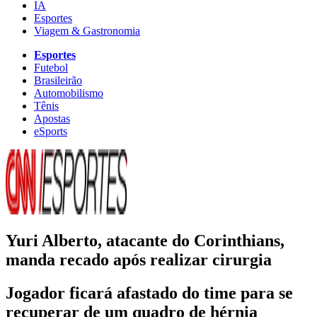
IA
Esportes
Viagem & Gastronomia
Esportes
Futebol
Brasileirão
Automobilismo
Tênis
Apostas
eSports
Yuri Alberto, atacante do Corinthians,
manda recado após realizar cirurgia
Jogador ficará afastado do time para se
recuperar de um quadro de hérnia