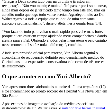
“Graças a Deus correu tudo bem na cirurgia e já estou em
recuperação. Não vou mentir, é muito difícil passar por isso de novo,
ainda mais depois de já ter ficado tanto tempo fora este ano, mas eu
acredito muito que logo tudo vai se acertar. Agradeço muito ao Dr.
Walter Ayres e a toda a equipe que cuidou de mim com tanta
atenção e profissionalismo”, disse o atleta, nesta quinta-feira (14).
“Vou fazer de tudo para voltar o mais rápido possível e mais forte,
porque quero estar em campo ajudando meus companheiros e dando
alegria para a Fiel. Obrigado a todos pelas mensagens e pelo carinho
nesse momento. Isso faz toda a diferença”, concluiu.
Ainda sem previsão oficial para retorno, Yuri Alberto seguirá o
cronograma de recuperação definido pelo departamento médico do
Corinthians — a expectativa conservadora é de cerca de três meses
de afastamento.
O que aconteceu com Yuri Alberto?
Yuri apresentou dores abdominais na noite da última terça-feira (12)
e foi encaminhado ao pronto socorro do Hospital Vila Nova Star, em
São Paulo.
Após exames de imagem e avaliação do médico especialista
gastroenterologista Dr. Walter Ayres, o
jogador teve hérnia inguinal