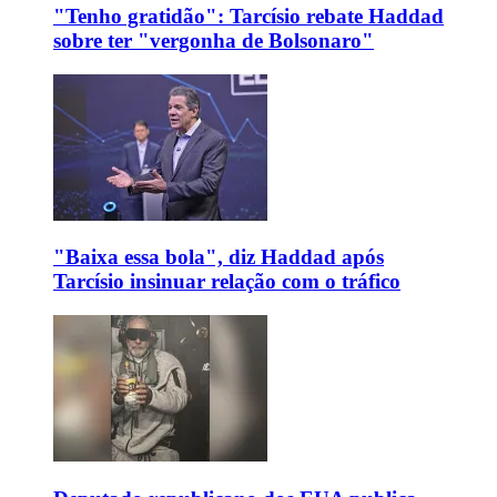
"Tenho gratidão": Tarcísio rebate Haddad
sobre ter "vergonha de Bolsonaro"
"Baixa essa bola", diz Haddad após
Tarcísio insinuar relação com o tráfico