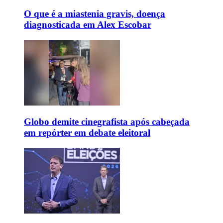
O que é a miastenia gravis, doença
diagnosticada em Alex Escobar
Globo demite cinegrafista após cabeçada
em repórter em debate eleitoral