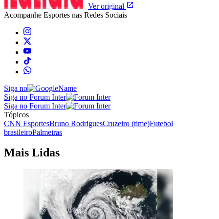
Ver original
Acompanhe
Esportes
nas Redes Sociais
Siga no
Siga no Forum Inter
Siga no Forum Inter
Tópicos
CNN Esportes
Bruno Rodrigues
Cruzeiro (time)
Futebol
brasileiro
Palmeiras
Mais Lidas