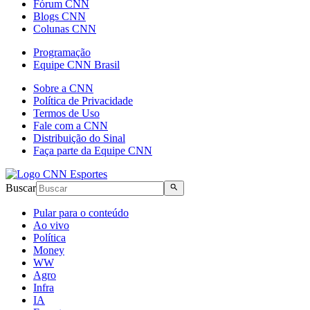
Fórum CNN
Blogs CNN
Colunas CNN
Programação
Equipe CNN Brasil
Sobre a CNN
Política de Privacidade
Termos de Uso
Fale com a CNN
Distribuição do Sinal
Faça parte da Equipe CNN
Buscar
Pular para o conteúdo
Ao vivo
Política
Money
WW
Agro
Infra
IA