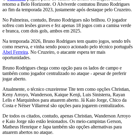
retorno a Belo Horizonte. O Alviverde contratou Bruno Rodrigues
ao fim da temporada 2023, justamente após destaque pelo Cruzeiro.
No Palmeiras, contudo, Bruno Rodrigues não brilhou. O jogador
sofreu com lesões graves e fez apenas 18 jogos com a camisa verde
e branca, com dois gols, ambos em 2025.
Na temporada 2026, Bruno Rodrigues tem quatro jogos, sendo três
como reserva, e vinha sendo pouco acionado pelo técnico português
Abel Ferreira
. No Cruzeiro, o atacante espera ter mais
oportunidades.
Bruno Rodrigues chega como opção para os lados de campo e
também como jogador centralizado no ataque - apesar de preferir
jogar aberto.
Atualmente, o técnico cruzeirense Tite tem como opções Christian,
Keny Arroyo, Wanderson, Kaique Kenji, Luis Sinisterra, Rayan
Lelis e Marquinhos para atuarem aberto. Já Kaio Jorge, Chico da
Costa e Néiser Villarreal são opções para jogarem centralizados.
De todos os citados, contudo, apenas Christian, Wanderson Arroyo
e Kaio Jorge não estão lesionados. Os meio-campistas Gerson,
Matheus Henrique e Japa também são opções alternativas para
atuarem abertos no ataque.