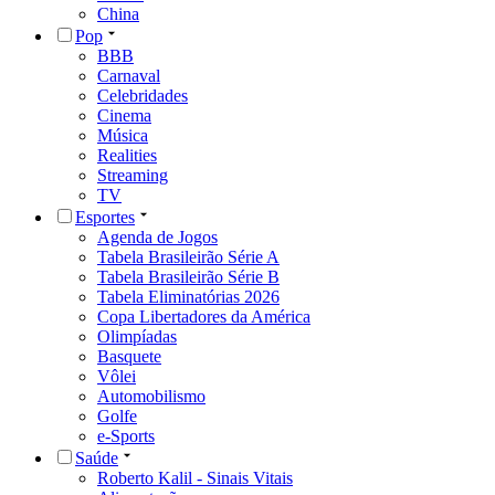
China
Pop
BBB
Carnaval
Celebridades
Cinema
Música
Realities
Streaming
TV
Esportes
Agenda de Jogos
Tabela Brasileirão Série A
Tabela Brasileirão Série B
Tabela Eliminatórias 2026
Copa Libertadores da América
Olimpíadas
Basquete
Vôlei
Automobilismo
Golfe
e-Sports
Saúde
Roberto Kalil - Sinais Vitais