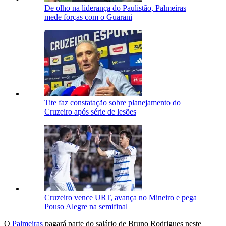
De olho na liderança do Paulistão, Palmeiras
mede forças com o Guarani
Tite faz constatação sobre planejamento do
Cruzeiro após série de lesões
Cruzeiro vence URT, avança no Mineiro e pega
Pouso Alegre na semifinal
O
Palmeiras
pagará parte do salário de Bruno Rodrigues neste