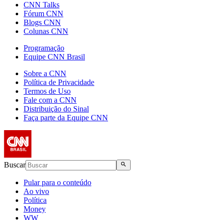
CNN Talks
Fórum CNN
Blogs CNN
Colunas CNN
Programação
Equipe CNN Brasil
Sobre a CNN
Política de Privacidade
Termos de Uso
Fale com a CNN
Distribuição do Sinal
Faça parte da Equipe CNN
Buscar
Pular para o conteúdo
Ao vivo
Política
Money
WW