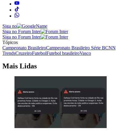
Siga no
Siga no Forum Inter
Siga no Forum Inter
Tópicos
Campeonato Brasileiro
Campeonato Brasileiro Série B
CNN
Trends
Cruzeiro
Futebol
Futebol brasileiro
Vasco
Mais Lidas