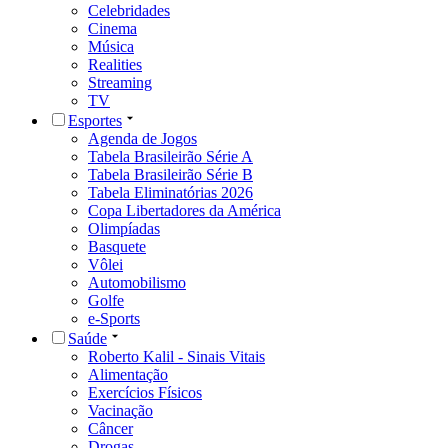
Celebridades
Cinema
Música
Realities
Streaming
TV
Esportes
Agenda de Jogos
Tabela Brasileirão Série A
Tabela Brasileirão Série B
Tabela Eliminatórias 2026
Copa Libertadores da América
Olimpíadas
Basquete
Vôlei
Automobilismo
Golfe
e-Sports
Saúde
Roberto Kalil - Sinais Vitais
Alimentação
Exercícios Físicos
Vacinação
Câncer
Drogas