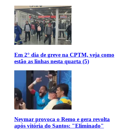
Em 2° dia de greve na CPTM, veja como
estão as linhas nesta quarta (5)
Neymar provoca o Remo e gera revolta
após vitória do Santos: "Eliminado"