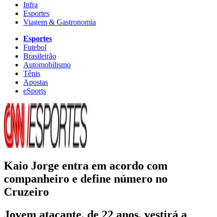
Infra
Esportes
Viagem & Gastronomia
Esportes
Futebol
Brasileirão
Automobilismo
Tênis
Apostas
eSports
Kaio Jorge entra em acordo com
companheiro e define número no
Cruzeiro
Jovem atacante, de 22 anos, vestirá a