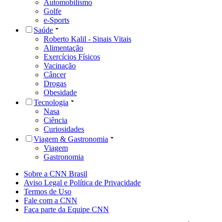
Automobilismo
Golfe
e-Sports
Saúde
Roberto Kalil - Sinais Vitais
Alimentação
Exercícios Físicos
Vacinação
Câncer
Drogas
Obesidade
Tecnologia
Nasa
Ciência
Curiosidades
Viagem & Gastronomia
Viagem
Gastronomia
Sobre a CNN Brasil
Aviso Legal e Política de Privacidade
Termos de Uso
Fale com a CNN
Faça parte da Equipe CNN