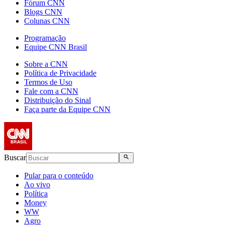
Fórum CNN
Blogs CNN
Colunas CNN
Programação
Equipe CNN Brasil
Sobre a CNN
Política de Privacidade
Termos de Uso
Fale com a CNN
Distribuição do Sinal
Faça parte da Equipe CNN
Buscar
Pular para o conteúdo
Ao vivo
Política
Money
WW
Agro