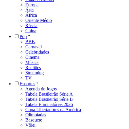
Europa
Ásia
África
Oriente Médio
Rússia
China
Pop
BBB
Carnaval
Celebridades
Cinema
Música
Realities
Streaming
TV
Esportes
Agenda de Jogos
Tabela Brasileirão Série A
Tabela Brasileirão Série B
Tabela Eliminatórias 2026
Copa Libertadores da América
Olimpíadas
Basquete
Vôlei