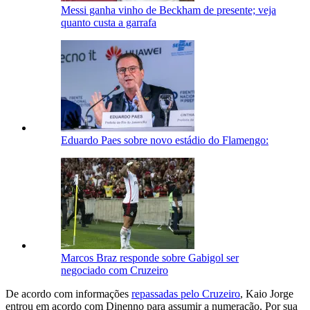
Messi ganha vinho de Beckham de presente; veja
quanto custa a garrafa
Eduardo Paes sobre novo estádio do Flamengo:
Marcos Braz responde sobre Gabigol ser
negociado com Cruzeiro
De acordo com informações
repassadas pelo Cruzeiro
, Kaio Jorge
entrou em acordo com Dinenno para assumir a numeração. Por sua