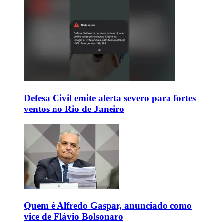
Defesa Civil emite alerta severo para fortes
ventos no Rio de Janeiro
Quem é Alfredo Gaspar, anunciado como
vice de Flávio Bolsonaro