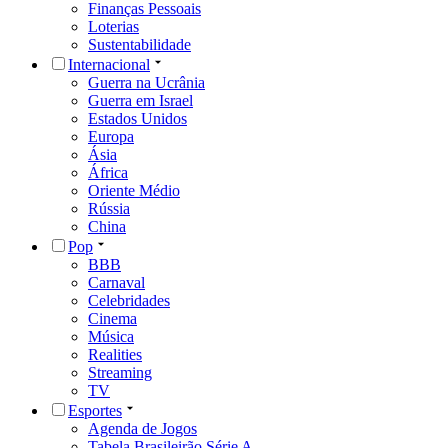
Finanças Pessoais
Loterias
Sustentabilidade
Internacional
Guerra na Ucrânia
Guerra em Israel
Estados Unidos
Europa
Ásia
África
Oriente Médio
Rússia
China
Pop
BBB
Carnaval
Celebridades
Cinema
Música
Realities
Streaming
TV
Esportes
Agenda de Jogos
Tabela Brasileirão Série A