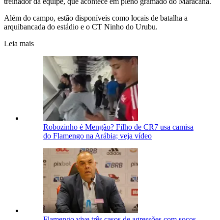
treinador da equipe, que acontece em pleno gramado do Maracanã.
Além do campo, estão disponíveis como locais de batalha a
arquibancada do estádio e o CT Ninho do Urubu.
Leia mais
Robozinho é Mengão? Filho de CR7 usa camisa
do Flamengo na Arábia; veja vídeo
Flamengo vive três casos de agressões com socos