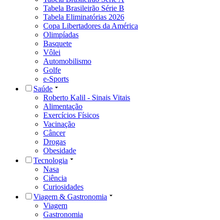
Tabela Brasileirão Série B
Tabela Eliminatórias 2026
Copa Libertadores da América
Olimpíadas
Basquete
Vôlei
Automobilismo
Golfe
e-Sports
Saúde
Roberto Kalil - Sinais Vitais
Alimentação
Exercícios Físicos
Vacinação
Câncer
Drogas
Obesidade
Tecnologia
Nasa
Ciência
Curiosidades
Viagem & Gastronomia
Viagem
Gastronomia