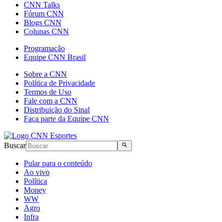
CNN Talks
Fórum CNN
Blogs CNN
Colunas CNN
Programação
Equipe CNN Brasil
Sobre a CNN
Política de Privacidade
Termos de Uso
Fale com a CNN
Distribuição do Sinal
Faça parte da Equipe CNN
Buscar
Pular para o conteúdo
Ao vivo
Política
Money
WW
Agro
Infra