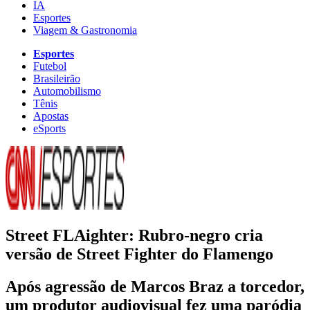
IA
Esportes
Viagem & Gastronomia
Esportes
Futebol
Brasileirão
Automobilismo
Tênis
Apostas
eSports
Street FLAighter: Rubro-negro cria
versão de Street Fighter do Flamengo
Após agressão de Marcos Braz a torcedor,
um produtor audiovisual fez uma paródia