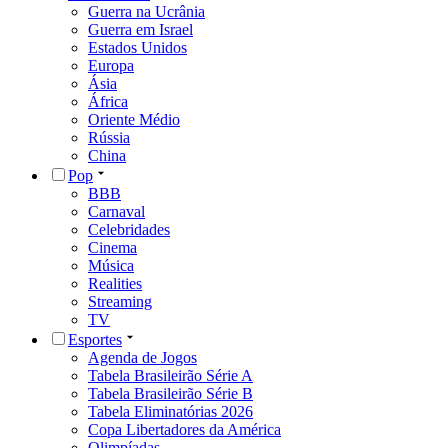
Guerra na Ucrânia
Guerra em Israel
Estados Unidos
Europa
Ásia
África
Oriente Médio
Rússia
China
Pop
BBB
Carnaval
Celebridades
Cinema
Música
Realities
Streaming
TV
Esportes
Agenda de Jogos
Tabela Brasileirão Série A
Tabela Brasileirão Série B
Tabela Eliminatórias 2026
Copa Libertadores da América
Olimpíadas