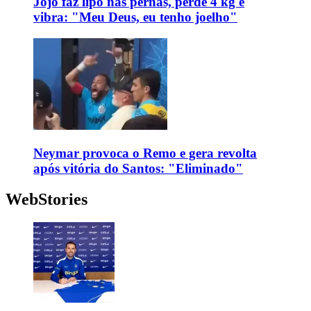
Jojo faz lipo nas pernas, perde 4 kg e
vibra: "Meu Deus, eu tenho joelho"
Neymar provoca o Remo e gera revolta
após vitória do Santos: "Eliminado"
WebStories