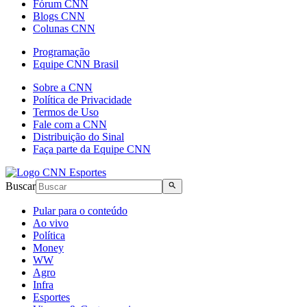
Fórum CNN
Blogs CNN
Colunas CNN
Programação
Equipe CNN Brasil
Sobre a CNN
Política de Privacidade
Termos de Uso
Fale com a CNN
Distribuição do Sinal
Faça parte da Equipe CNN
Buscar
Pular para o conteúdo
Ao vivo
Política
Money
WW
Agro
Infra
Esportes