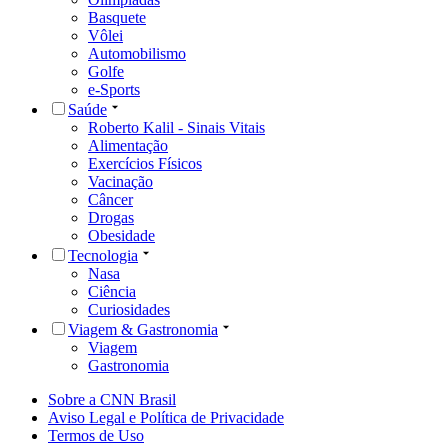
Basquete
Vôlei
Automobilismo
Golfe
e-Sports
Saúde
Roberto Kalil - Sinais Vitais
Alimentação
Exercícios Físicos
Vacinação
Câncer
Drogas
Obesidade
Tecnologia
Nasa
Ciência
Curiosidades
Viagem & Gastronomia
Viagem
Gastronomia
Sobre a CNN Brasil
Aviso Legal e Política de Privacidade
Termos de Uso