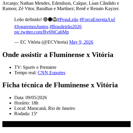
Arcanjo; Nathan Mendes, Edenilson, Caíque, Luan Cândido e
Ramon; Zé Vitor, Baralhas e Martínez; Renê e Renato Kayzer.
Leão definido! 🔴⚫️🦁
#PegaLeão
#ForçaEnergiaAxé
#JogaremosJuntos
#Brasileirão2026
pic.twitter.com/Bv69iCahMp
— EC Vitória (@ECVitoria)
May 9, 2026
Onde assistir a Fluminense x Vitória
TV: Sportv e Premiere
Tempo real:
CNN Esportes
Ficha técnica de Fluminense x Vitória
Data: 09/05/2026
Horário: 18h
Local: Maracanã, Rio de Janeiro
Rodada: 15ª