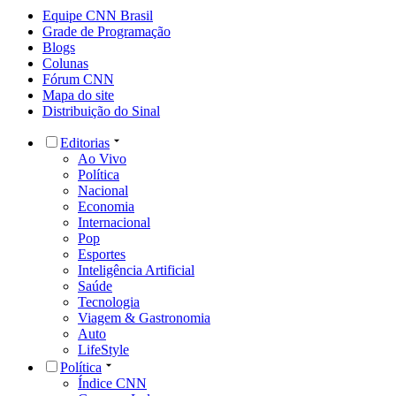
Equipe CNN Brasil
Grade de Programação
Blogs
Colunas
Fórum CNN
Mapa do site
Distribuição do Sinal
Editorias
Ao Vivo
Política
Nacional
Economia
Internacional
Pop
Esportes
Inteligência Artificial
Saúde
Tecnologia
Viagem & Gastronomia
Auto
LifeStyle
Política
Índice CNN