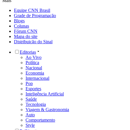
Mais
Equipe CNN Brasil
Grade de Programação
Blogs
Colunas
Fórum CNN
Mapa do site
Distribuição do Sinal
Editorias
Ao Vivo
Política
Nacional
Economia
Internacional
Pop
Esportes
Inteligência Artificial
Saúde
Tecnologia
Viagem & Gastronomia
Auto
Comportamento
Style