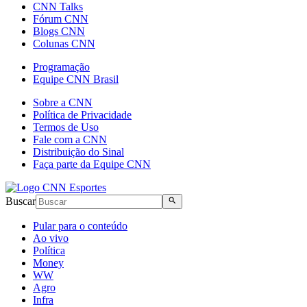
CNN Talks
Fórum CNN
Blogs CNN
Colunas CNN
Programação
Equipe CNN Brasil
Sobre a CNN
Política de Privacidade
Termos de Uso
Fale com a CNN
Distribuição do Sinal
Faça parte da Equipe CNN
Buscar
Pular para o conteúdo
Ao vivo
Política
Money
WW
Agro
Infra