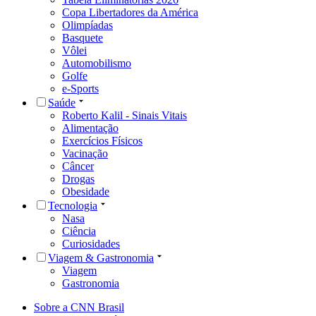
Copa Libertadores da América
Olimpíadas
Basquete
Vôlei
Automobilismo
Golfe
e-Sports
Saúde
Roberto Kalil - Sinais Vitais
Alimentação
Exercícios Físicos
Vacinação
Câncer
Drogas
Obesidade
Tecnologia
Nasa
Ciência
Curiosidades
Viagem & Gastronomia
Viagem
Gastronomia
Sobre a CNN Brasil