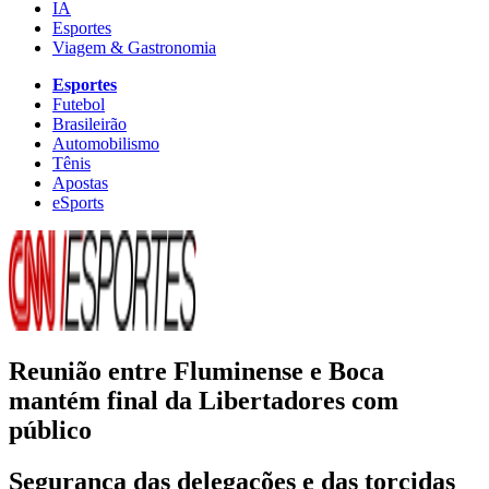
IA
Esportes
Viagem & Gastronomia
Esportes
Futebol
Brasileirão
Automobilismo
Tênis
Apostas
eSports
Reunião entre Fluminense e Boca
mantém final da Libertadores com
público
Segurança das delegações e das torcidas