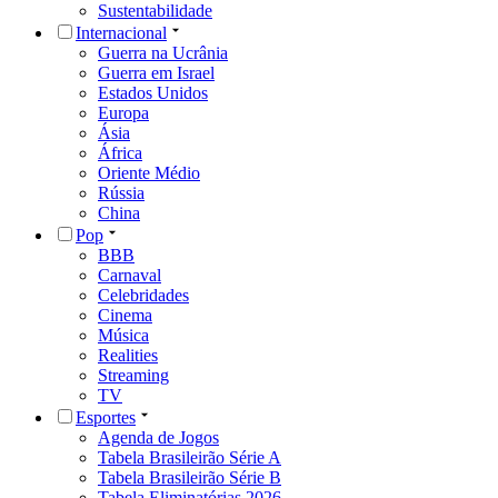
Sustentabilidade
Internacional
Guerra na Ucrânia
Guerra em Israel
Estados Unidos
Europa
Ásia
África
Oriente Médio
Rússia
China
Pop
BBB
Carnaval
Celebridades
Cinema
Música
Realities
Streaming
TV
Esportes
Agenda de Jogos
Tabela Brasileirão Série A
Tabela Brasileirão Série B
Tabela Eliminatórias 2026