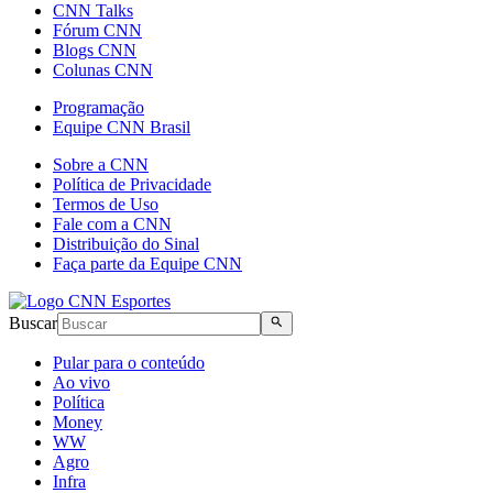
CNN Talks
Fórum CNN
Blogs CNN
Colunas CNN
Programação
Equipe CNN Brasil
Sobre a CNN
Política de Privacidade
Termos de Uso
Fale com a CNN
Distribuição do Sinal
Faça parte da Equipe CNN
Buscar
Pular para o conteúdo
Ao vivo
Política
Money
WW
Agro
Infra