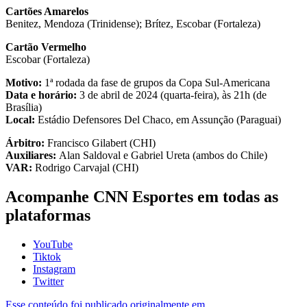
Cartões Amarelos
Benitez, Mendoza (Trinidense); Brítez, Escobar (Fortaleza)
Cartão Vermelho
Escobar (Fortaleza)
Motivo:
1ª rodada da fase de grupos da Copa Sul-Americana
Data e horário:
3 de abril de 2024 (quarta-feira), às 21h (de
Brasília)
Local:
Estádio Defensores Del Chaco, em Assunção (Paraguai)
Árbitro:
Francisco Gilabert (CHI)
Auxiliares:
Alan Saldoval e Gabriel Ureta (ambos do Chile)
VAR:
Rodrigo Carvajal (CHI)
Acompanhe
CNN Esportes
em todas as
plataformas
YouTube
Tiktok
Instagram
Twitter
Esse conteúdo foi publicado originalmente em