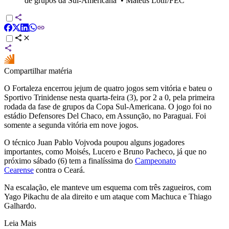
de grupos da Sul-Americana
•
Mateus Lotif/FEC
Compartilhar matéria
O
Fortaleza
encerrou jejum de quatro jogos sem vitória e bateu o
Sportivo Trinidense nesta quarta-feira (3), por 2 a 0, pela primeira
rodada da fase de grupos da
Copa Sul-Americana
. O jogo foi no
estádio Defensores Del Chaco, em Assunção, no Paraguai. Foi
somente a segunda vitória em nove jogos.
O técnico Juan Pablo Vojvoda poupou alguns jogadores
importantes, como Moisés, Lucero e Bruno Pacheco, já que no
próximo sábado (6) tem a finalíssima do
Campeonato
Cearense
contra o
Ceará
.
Na escalação, ele manteve um esquema com três zagueiros, com
Yago Pikachu de ala direito e um ataque com Machuca e Thiago
Galhardo.
Leia Mais