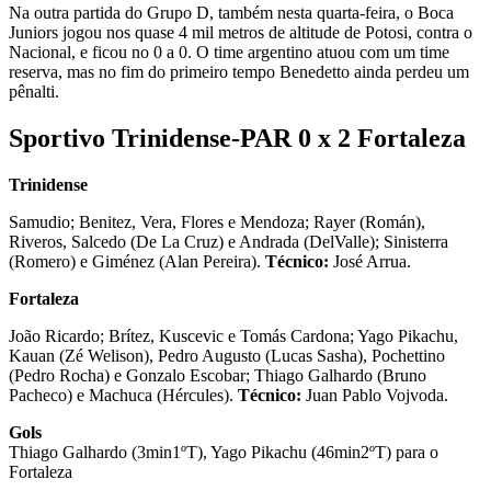
Na outra partida do Grupo D, também nesta quarta-feira, o Boca
Juniors jogou nos quase 4 mil metros de altitude de Potosi, contra o
Nacional, e ficou no 0 a 0. O time argentino atuou com um time
reserva, mas no fim do primeiro tempo Benedetto ainda perdeu um
pênalti.
Sportivo Trinidense-PAR 0 x 2 Fortaleza
Trinidense
Samudio; Benitez, Vera, Flores e Mendoza; Rayer (Román),
Riveros, Salcedo (De La Cruz) e Andrada (DelValle); Sinisterra
(Romero) e Giménez (Alan Pereira).
Técnico:
José Arrua.
Fortaleza
João Ricardo; Brítez, Kuscevic e Tomás Cardona; Yago Pikachu,
Kauan (Zé Welison), Pedro Augusto (Lucas Sasha), Pochettino
(Pedro Rocha) e Gonzalo Escobar; Thiago Galhardo (Bruno
Pacheco) e Machuca (Hércules).
Técnico:
Juan Pablo Vojvoda.
Gols
Thiago Galhardo (3min1ºT), Yago Pikachu (46min2ºT) para o
Fortaleza