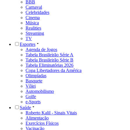
BBB
Carnaval
Celebridades
Cinema
Música
Realities
Streaming
TV
Esportes
Agenda de Jogos
Tabela Brasileirão Série A
Tabela Brasileirão Série B
Tabela Eliminatórias 2026
Copa Libertadores da América
Olimpíadas
Basquete
Vôlei
Automobilismo
Golfe
e-Sports
Saúde
Roberto Kalil - Sinais Vitais
Alimentação
Exercícios Físicos
Vacinação