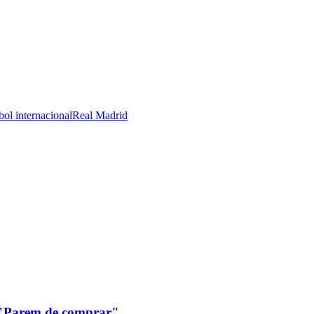
bol internacional
Real Madrid
: "Parem de comprar"