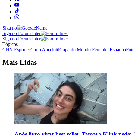
Siga no
Siga no Forum Inter
Siga no Forum Inter
Tópicos
CNN Esportes
Carlo Ancelotti
Copa do Mundo Feminina
Espanha
Fute
Mais Lidas
Após livro virar best-seller, Tamara Klink pede