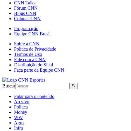
CNN Talks
Fórum CNN
Blogs CNN
Colunas CNN
Programação
Equipe CNN Brasil
Sobre a CNN
Política de Privacidade
Termos de Uso
Fale com a CNN
Distribuição do Sinal
Faça parte da Equipe CNN
Buscar
Pular para o conteúdo
Ao vivo
Política
Money
WW
Agro
Infra