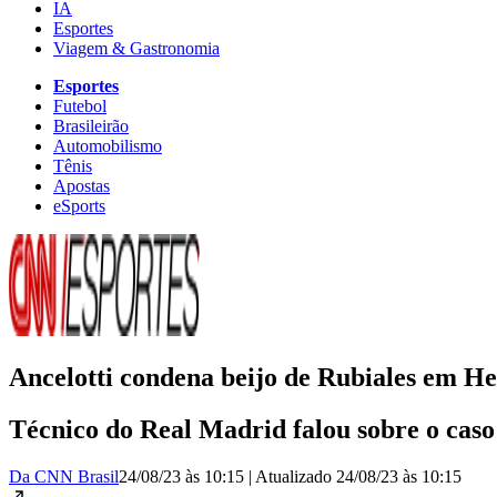
IA
Esportes
Viagem & Gastronomia
Esportes
Futebol
Brasileirão
Automobilismo
Tênis
Apostas
eSports
Ancelotti condena beijo de Rubiales em H
Técnico do Real Madrid falou sobre o caso n
Da CNN Brasil
24/08/23 às 10:15
|
Atualizado
24/08/23 às 10:15