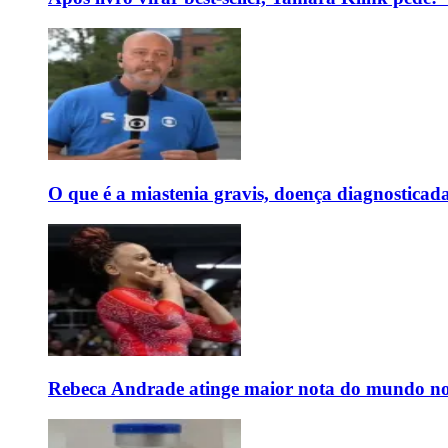
O que é a miastenia gravis, doença diagnostica
Rebeca Andrade atinge maior nota do mundo no