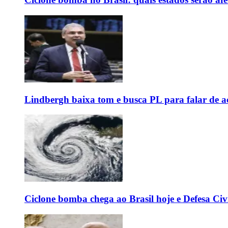
Lindbergh baixa tom e busca PL para falar de ac
Ciclone bomba chega ao Brasil hoje e Defesa Civi