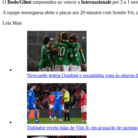
O
Bodo/Glimt
surpreendeu ao vencer a
Internazionale
por 3 a 1 nes
A equipe norueguesa abriu o placar aos 20 minutos com Sondre Fet, q
Leia Mais
Newcastle goleia Qarabag e encaminha vaga às oitavas
Dublador revela falas de Vini Jr. em acusação de racism