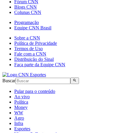
Fórum CNN
Blogs CNN
Colunas CNN
Programação
Equipe CNN Brasil
Sobre a CNN
Política de Privacidade
Termos de Uso
Fale com a CNN
Distribuição do Sinal
Faça parte da Equipe CNN
Buscar
Pular para o conteúdo
Ao vivo
Política
Money
WW
Agro
Infra
Esportes