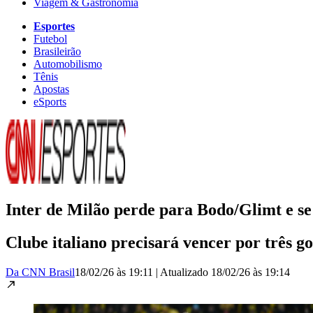
Viagem & Gastronomia
Esportes
Futebol
Brasileirão
Automobilismo
Tênis
Apostas
eSports
Inter de Milão perde para Bodo/Glimt e 
Clube italiano precisará vencer por três go
Da CNN Brasil
18/02/26 às 19:11
|
Atualizado
18/02/26 às 19:14