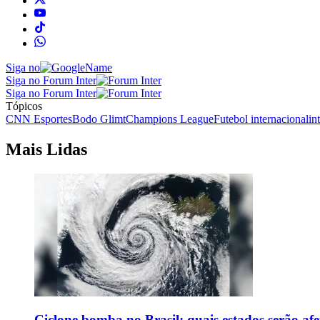
Siga no
Siga no Forum Inter
Siga no Forum Inter
Tópicos
CNN Esportes
Bodo Glimt
Champions League
Futebol internacional
in
Mais Lidas
Ciclone bomba no Brasil: quais estados serão af