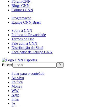
Fórum CNN
Blogs CNN
Colunas CNN
Programação
Equipe CNN Brasil
Sobre a CNN
Política de Privacidade
Termos de Uso
Fale com a CNN
Distribuição do Sinal
Faça parte da Equipe CNN
Buscar
Pular para o conteúdo
Ao vivo
Política
Money
WW
Agro
Infra
IA