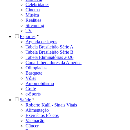
Celebridades
Cinema
Música
Realities
Streaming
TV
Esportes
Agenda de Jogos
Tabela Brasileirão Série A
Tabela Brasileirão Série B
Tabela Eliminatórias 2026
Copa Libertadores da América
Olimpíadas
Basquete
Vôlei
Automobilismo
Golfe
e-Sports
Saúde
Roberto Kalil - Sinais Vitais
Alimentação
Exercícios Físicos
Vacinação
Câncer