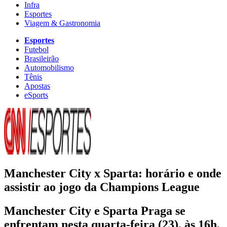
Infra
Esportes
Viagem & Gastronomia
Esportes
Futebol
Brasileirão
Automobilismo
Tênis
Apostas
eSports
Manchester City x Sparta: horário e onde
assistir ao jogo da Champions League
Manchester City e Sparta Praga se
enfrentam nesta quarta-feira (23), às 16h,