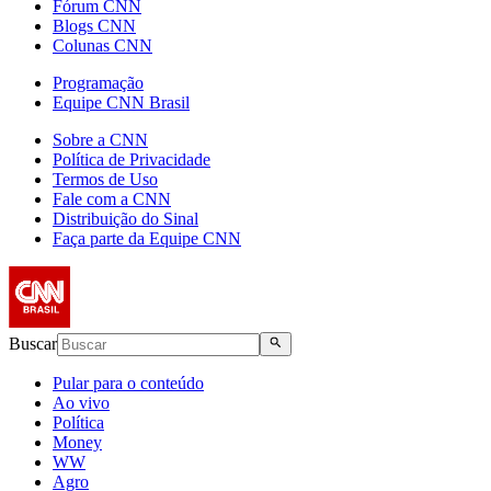
Fórum CNN
Blogs CNN
Colunas CNN
Programação
Equipe CNN Brasil
Sobre a CNN
Política de Privacidade
Termos de Uso
Fale com a CNN
Distribuição do Sinal
Faça parte da Equipe CNN
Buscar
Pular para o conteúdo
Ao vivo
Política
Money
WW
Agro