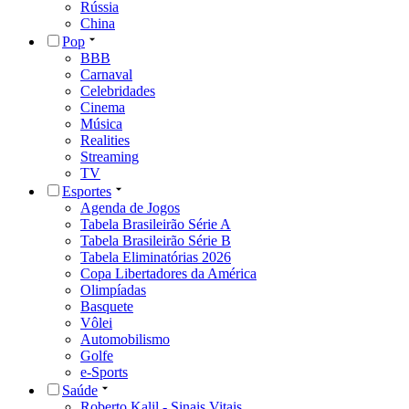
Rússia
China
Pop
BBB
Carnaval
Celebridades
Cinema
Música
Realities
Streaming
TV
Esportes
Agenda de Jogos
Tabela Brasileirão Série A
Tabela Brasileirão Série B
Tabela Eliminatórias 2026
Copa Libertadores da América
Olimpíadas
Basquete
Vôlei
Automobilismo
Golfe
e-Sports
Saúde
Roberto Kalil - Sinais Vitais