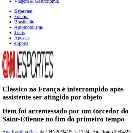
Viagem & Gastronomia
Esportes
Futebol
Brasileirão
Automobilismo
Tênis
Apostas
eSports
Clássico na França é interrompido após
assistente ser atingido por objeto
Item foi arremessado por um torcedor do
Saint-Étienne no fim do primeiro tempo
Ana Karolina Reis
, da CNN
20/04/25 às 17:24
|
Atualizado
20/04/25