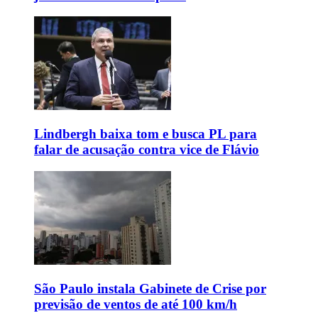
Lindbergh baixa tom e busca PL para
falar de acusação contra vice de Flávio
São Paulo instala Gabinete de Crise por
previsão de ventos de até 100 km/h