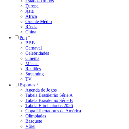
Estados Unidos
Europa
Ásia
África
Oriente Médio
Rússia
China
Pop
BBB
Carnaval
Celebridades
Cinema
Música
Realities
Streaming
TV
Esportes
Agenda de Jogos
Tabela Brasileirão Série A
Tabela Brasileirão Série B
Tabela Eliminatórias 2026
Copa Libertadores da América
Olimpíadas
Basquete
Vôlei