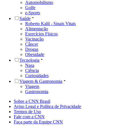
Automobilismo
Golfe
e-Sports
Saúde
Roberto Kalil - Sinais Vitais
Alimentação
Exercícios Físicos
Vacinação
Câncer
Drogas
Obesidade
Tecnologia
Nasa
Ciência
Curiosidades
Viagem & Gastronomia
Viagem
Gastronomia
Sobre a CNN Brasil
Aviso Legal e Política de Privacidade
Termos de Uso
Fale com a CNN
Faça parte da Equipe CNN