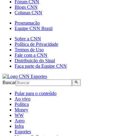
Fórum CNN
Blogs CNN
Colunas CNN
Programação
Equipe CNN Brasil
Sobre a CNN
Política de Privacidade
Termos de Uso
Fale com a CNN
Distribuição do Sinal
Faça parte da Equipe CNN
Buscar
Pular para o conteúdo
Ao vivo
Política
Money
WW
Agro
Infra
Esportes