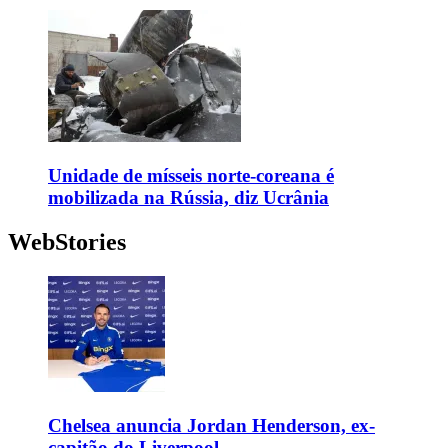
Unidade de mísseis norte-coreana é
mobilizada na Rússia, diz Ucrânia
WebStories
Chelsea anuncia Jordan Henderson, ex-
capitão do Liverpool