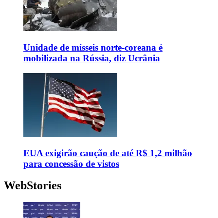
Unidade de mísseis norte-coreana é
mobilizada na Rússia, diz Ucrânia
EUA exigirão caução de até R$ 1,2 milhão
para concessão de vistos
WebStories