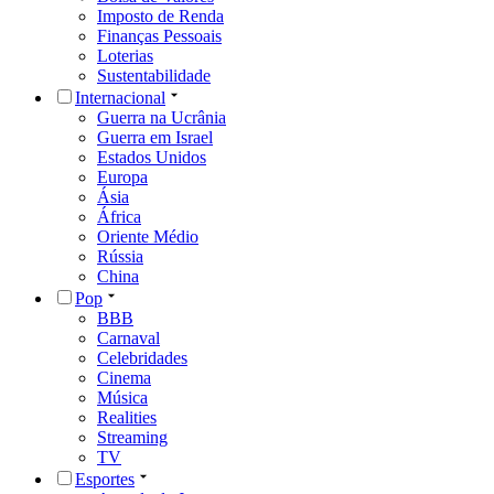
Imposto de Renda
Finanças Pessoais
Loterias
Sustentabilidade
Internacional
Guerra na Ucrânia
Guerra em Israel
Estados Unidos
Europa
Ásia
África
Oriente Médio
Rússia
China
Pop
BBB
Carnaval
Celebridades
Cinema
Música
Realities
Streaming
TV
Esportes