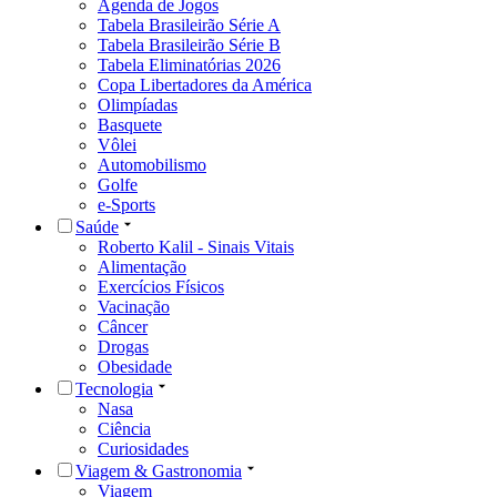
Agenda de Jogos
Tabela Brasileirão Série A
Tabela Brasileirão Série B
Tabela Eliminatórias 2026
Copa Libertadores da América
Olimpíadas
Basquete
Vôlei
Automobilismo
Golfe
e-Sports
Saúde
Roberto Kalil - Sinais Vitais
Alimentação
Exercícios Físicos
Vacinação
Câncer
Drogas
Obesidade
Tecnologia
Nasa
Ciência
Curiosidades
Viagem & Gastronomia
Viagem