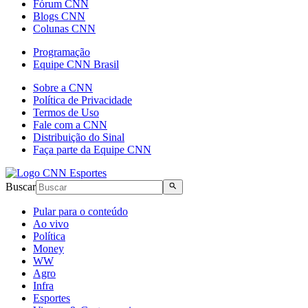
Fórum CNN
Blogs CNN
Colunas CNN
Programação
Equipe CNN Brasil
Sobre a CNN
Política de Privacidade
Termos de Uso
Fale com a CNN
Distribuição do Sinal
Faça parte da Equipe CNN
Buscar
Pular para o conteúdo
Ao vivo
Política
Money
WW
Agro
Infra
Esportes