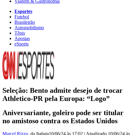
Viagem & Gastronomia
Esportes
Futebol
Brasileirão
Automobilismo
Tênis
Apostas
eSports
Seleção: Bento admite desejo de trocar
Athletico-PR pela Europa: “Logo”
Aniversariante, goleiro pode ser titular
no amistoso contra os Estados Unidos
Marcel Rizzo
, da Itatiaia
10/06/24 às 17:02
|
Atualizado
10/06/24 às