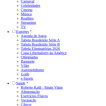
Carnaval
Celebridades
Cinema
Música
Realities
Streaming
TV
Esportes
Agenda de Jogos
Tabela Brasileirão Série A
Tabela Brasileirão Série B
Tabela Eliminatórias 2026
Copa Libertadores da América
Olimpíadas
Basquete
Vôlei
Automobilismo
Golfe
e-Sports
Saúde
Roberto Kalil - Sinais Vitais
Alimentação
Exercícios Físicos
Vacinação
Câncer