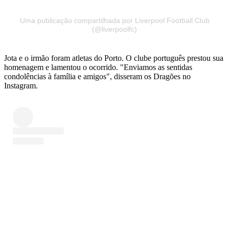
Uma publicação compartilhada por Liverpool Football Club
(@liverpoolfc)
Jota e o irmão foram atletas do Porto. O clube português prestou sua
homenagem e lamentou o ocorrido. "Enviamos as sentidas
condolências à família e amigos", disseram os Dragões no
Instagram.