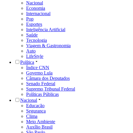
Nacional
Economia
Internacional
Pop
Esportes
Inteligência Artificial
Saúde
Tecnologia
Viagem & Gastronomia
Auto
LifeStyle
Política
Índice CNN
Governo Lula
Câmara dos Deputados
Senado Federal
Supremo Tribunal Federal
Políticas Públicas
Nacional
Educação
Segurança
Clima
Meio Ambiente
Auxílio Brasil
São Paulo