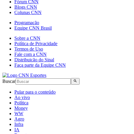
Fórum CNN
Blogs CNN
Colunas CNN
Programação
Equipe CNN Brasil
Sobre a CNN
Política de Privacidade
Termos de Uso
Fale com a CNN
Distribuição do Sinal
Faça parte da Equipe CNN
Buscar
Pular para o conteúdo
Ao vivo
Política
Money
WW
Agro
Infra
IA